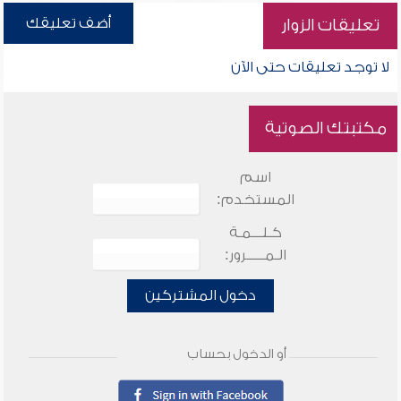
أضف تعليقك
تعليقات الزوار
لا توجد تعليقات حتى الآن
مكتبتك الصوتية
اسم
المستخدم:
كـلـــمـة
الـمـــــرور:
دخول المشتركين
أو الدخول بحساب