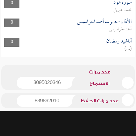
سورة هود
0
محمد جبريل
الأذان- بصوت أحمد الحراسيس
0
أحمد الحراسيس
أناشيد رمضان
0
(...)
عدد مرات
3095020346
الاستماع
عدد مرات الحفظ
839892010