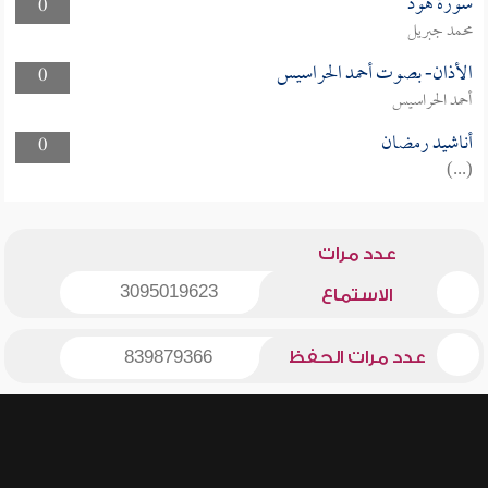
سورة هود
0
محمد جبريل
الأذان- بصوت أحمد الحراسيس
0
أحمد الحراسيس
أناشيد رمضان
0
(...)
عدد مرات
3095019623
الاستماع
عدد مرات الحفظ
839879366