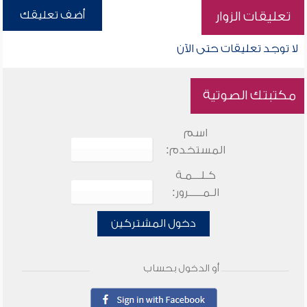
أضف تعليقك
تعليقات الزوار
لا توجد تعليقات حتى الآن
مكتبتك الصوتية
اسم
المستخدم:
كـلـــمـة
الـمـــــرور:
دخول المشتركين
أو الدخول بحساب