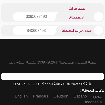
عدد مرات
3095073490
الاستماع
عدد مرات الحفظ
840607493
جميع الحقوق محفوظة © 2026 - 1998 لشبكة إسلام ويب
وثيقة الخصوصية
اتفاقية الخدمة
اتصل بنا
من نحن
لغات الموقع:
عربي
Español
Deutsch
Français
English
Indonesia