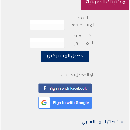
مكتبتك الصوتية
اسم
المستخدم:
كـلـــمـة
الـمـــــرور:
دخول المشتركين
أو الدخول بحساب
استرجاع الرمز السري