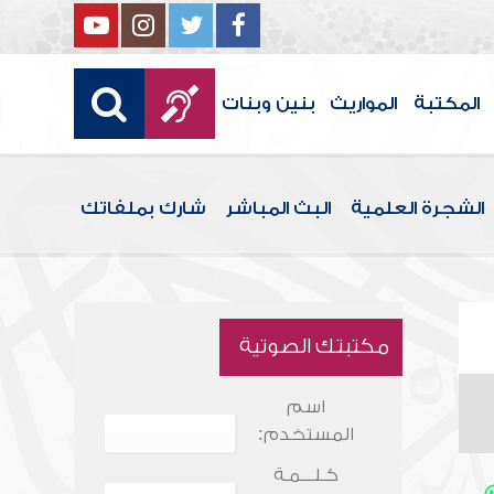
المكتبة
المواريث
بنين وبنات
الشجرة العلمية
البث المباشر
شارك بملفاتك
مكتبتك الصوتية
اسم
المستخدم:
كـلـــمـة