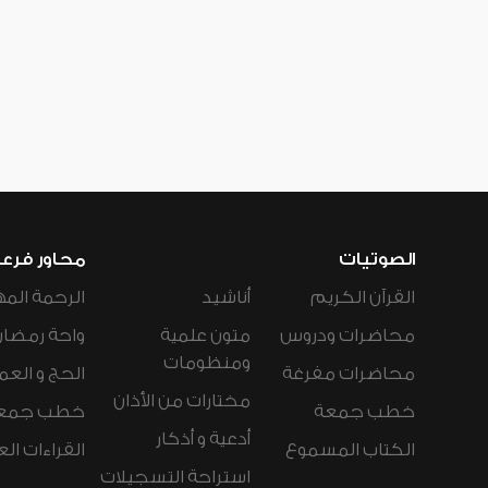
الصوتيات
محاور فرع
القرآن الكريم
أناشيد
الرحمة المه
محاضرات ودروس
متون علمية
واحة رمضان
ومنظومات
محاضرات مفرغة
الحج و العم
مختارات من الأذان
خطب جمعة
خطب جمع
أدعية و أذكار
الكتاب المسموع
القراءات ال
استراحة التسجيلات