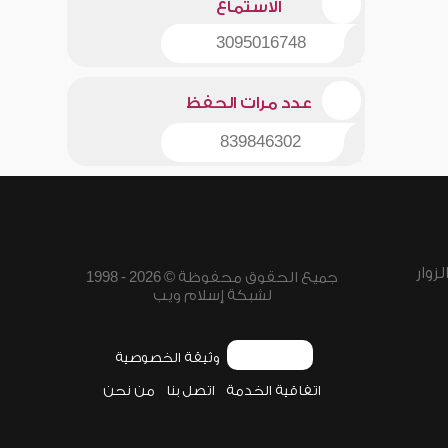
الاستماع
3095016748
عدد مرات الحفظ
839846302
زوار
جميع الحقوق محفوظة © 2026 - 1998
لشبكة إسلام ويب
وثيقة الخصوصية
اتفاقية الخدمة
اتصل بنا
من نحن