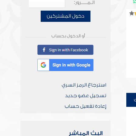
الـمـــــرور:
دخول المشتركين
أو الدخول بحساب
استرجاع الرمز السري
تسجيل عضو جديد
إعادة تفعيل حساب
البث المباشر