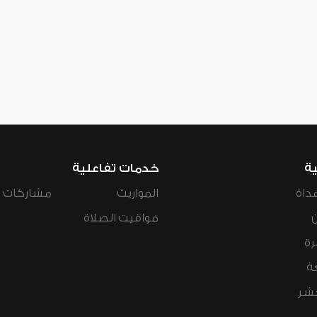
ية
خدمات تفاعلية
داة
المواريث
مشاركات ال
مواقيت الصلاة
رة
ة
عشر