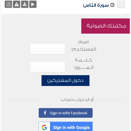
سورة النّاس
مكتبتك الصوتية
اسم
المستخدم:
كـلـــمـة
الـمـــــرور:
دخول المشتركين
أو الدخول بحساب