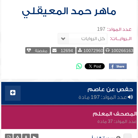
ماهر حمد المعيقلي
عدد المواد:
197
الــروايـــات:
100266163
10072960
12694
مفضلة
حفص عن عاصم
عدد المواد: 197 مادة
المصحف المعلم
عدد المواد: 37 مادة