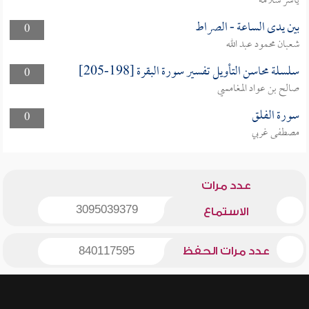
ياسر سلامة
بين يدى الساعة - الصراط
0
شعبان محمود عبد الله
سلسلة محاسن التأويل تفسير سورة البقرة [198-205]
0
صالح بن عواد المغامسي
سورة الفلق
0
مصطفى غربي
عدد مرات
3095039379
الاستماع
عدد مرات الحفظ
840117595