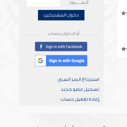
الـمـــــرور:
دخول المشتركين
أو الدخول بحساب
استرجاع الرمز السري
تسجيل عضو جديد
إعادة تفعيل حساب