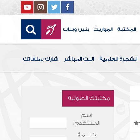
المكتبة
المواريث
بنين وبنات
الشجرة العلمية
البث المباشر
شارك بملفاتك
مكتبتك الصوتية
اسم
المستخدم:
كـلـــمـة