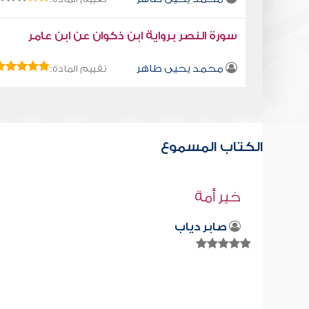
سورة النصر برواية ابن ذكوان عن ابن عامر
محمد يحيى طاهر
تقييم المادة:
الكتاب المسموع
قراءة صوتية لكتاب استمتع بحياتك " كت
في فنون التعامل " - الصغار
محمد العريفي