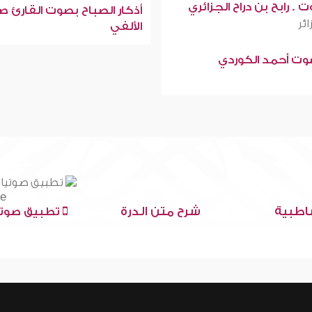
 . رابح بن دراح الجزائري
أذكار الصباح بصوت القارئ ص
ائر
الألفي
صوت أحمد الكوردي
اطبية
شرح متن الدرة
تطبيق صوتي