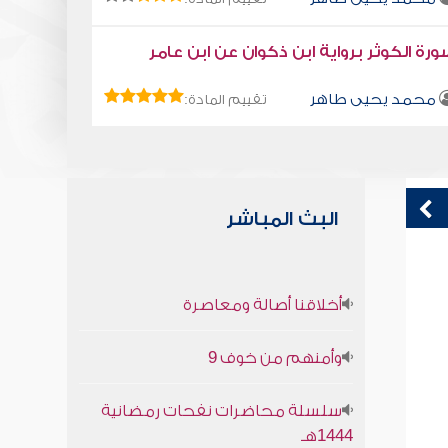
رة الكوثر برواية ابن ذكوان عن ابن عامر
محمد يحيى طاهر
تقييم المادة:
البث المباشر
كتاب تلبيس إبليس 52
ق
أخلاقنا أصالة ومعاصرة
ف
أبو الفرج ابن الجوزي
وأمنهم من خوف 9
سلسلة محاضرات نفحات رمضانية
1444هـ