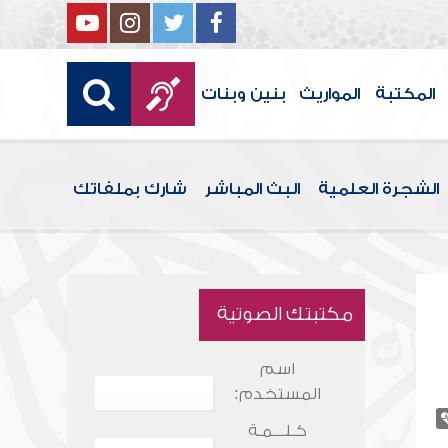
المكتبة
المواريث
بنين وبنات
الشجرة العلمية
البث المباشر
شارك بملفاتك
مكتبتك الصوتية
اسم
المستخدم:
كـلـــمـة