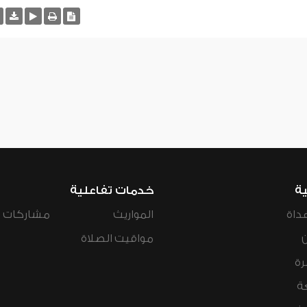
ية
خدمات تفاعلية
داة
المواريث
مشاركات ال
مواقيت الصلاة
رة
ة