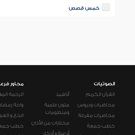
خمس قصص
الصوتيات
محاور فرع
القرآن الكريم
أناشيد
الرحمة المه
محاضرات ودروس
متون علمية
واحة رمضان
ومنظومات
محاضرات مفرغة
الحج و العم
مختارات من الأذان
خطب جمعة
خطب جمع
أدعية و أذكار