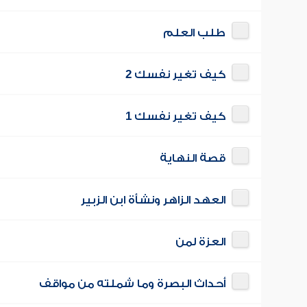
طلب العلم
كيف تغير نفسك 2
كيف تغير نفسك 1
قصة النهاية
العهد الزاهر ونشأة ابن الزبير
العزة لمن
أحداث البصرة وما شملته من مواقف