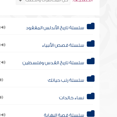
التــصنـيــف:
سلسلة تاريخ الأندلس المفقود
10
سلسلة قصص الأنبياء
10
سلسلة تاريخ القدس وفلسطين
12
سلسلة رتب حياتك
نساء خالدات
سلسلة قصة النهاية
10