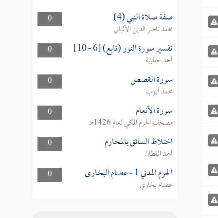
صفة صلاة النبي (4)
0
محمد ناصر الدين الألباني
تفسير سورة النور (تابع) [6 - 10]
0
أحمد حطيبة
سورة القصص
0
محمد أيوب
سورة الأنعام
0
مصحف الحرم المكي لعام 1426هـ
اختلاط السائق بالمحارم
0
أحمد القطان
الحرم المدني 1 - عصام البخارى
0
عصام بخاري