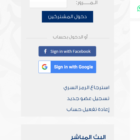
الـمـــــرور:
دخول المشتركين
أو الدخول بحساب
استرجاع الرمز السري
تسجيل عضو جديد
إعادة تفعيل حساب
البث المباشر