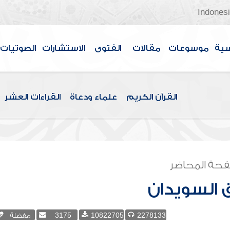
Indones
سية
موسوعات
مقالات
الفتوى
الاستشارات
الصوتيات
القرآن الكريم
علماء ودعاة
القراءات العشر
حة المحاضر
 السويدان
2278133
10822705
3175
مفضلة