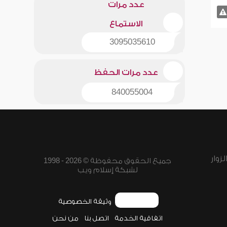
عدد مرات
الاستماع
3095035610
عدد مرات الحفظ
840055004
زوار
جميع الحقوق محفوظة © 2026 - 1998
لشبكة إسلام ويب
وثيقة الخصوصية
اتفاقية الخدمة
اتصل بنا
من نحن