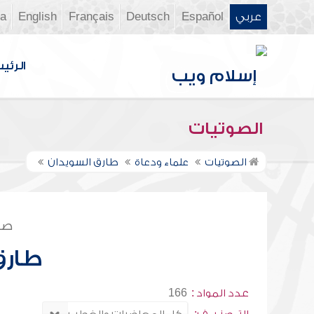
عربي
Español
Deutsch
Français
English
ia
الرئي
الصوتيات
الصوتيات
علماء ودعاة
طارق السويدان
صف
طارق
عدد المواد :
166