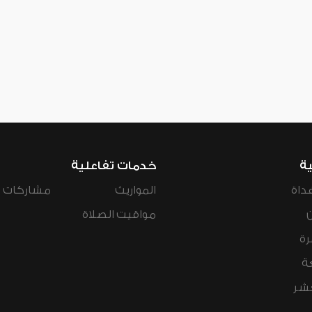
ية
خدمات تفاعلية
داة
المواريث
مشاركات ال
مواقيت الصلاة
رة
ة
عشر