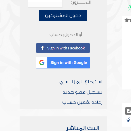
الـمـــــرور:
دخول المشتركين
أو الدخول بحساب
استرجاع الرمز السري
تسجيل عضو جديد
إعادة تفعيل حساب
البث المباشر