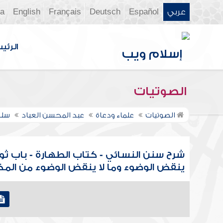
عربي
Español
Deutsch
Français
English
ia
الرئي
الصوتيات
الصوتيات
علماء ودعاة
عبد المحسن العباد
سلس
شرح سنن النسائي - كتاب الطهارة - باب ث
ينقض الوضوء وما لا ينقض الوضوء من الم