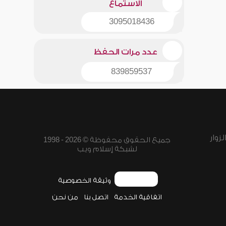
الاستماع
3095018436
عدد مرات الحفظ
839859537
زوار
جميع الحقوق محفوظة © 2026 - 1998
لشبكة إسلام ويب
وثيقة الخصوصية
اتفاقية الخدمة
اتصل بنا
من نحن