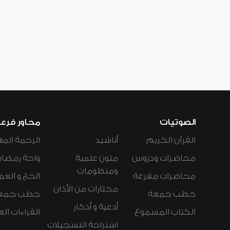
الصوتيات
محاور فرع
القرآن الكريم
أناشيد
الرحمة المه
محاضرات ودروس
متون علمية
واحة رمضان
ومنظومات
محاضرات مفرغة
الحج و العم
مختارات من الأذان
خطب جمعة
خطب جمع
أدعية و أذكار
الكتاب المسموع
القراءات ال
استراحة التسجيلات