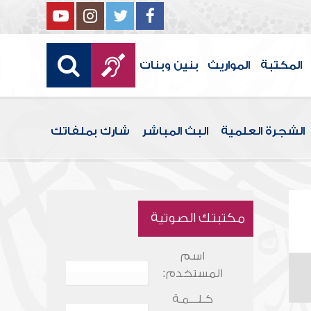
المكتبة
المواريث
بنين وبنات
الشجرة العلمية
البث المباشر
شارك بملفاتك
مكتبتك الصوتية
اسم
المستخدم:
كـلـــمـة