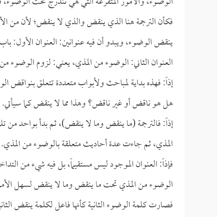
الوضوء، والأمور المتفرعة التي هي تندرج تحت الوضوء، 
فكأن الترجمة هنا الذي ينقض والذي لا ينقض؛ لأن من الأشيا
ينقض الوضوء، ويبدو أن فيه عنوانين: العنوان الأول: باب: م
العنوان الثاني: الوضوء من المذي، يعني: لزوم الوضوء م
إذاً: فهذه بداية لمباحث ولأبواب متعددة تتعلق بنواقض ا
هل هو ناقض أو غير ناقض؟ وهذا مما لا ينقض كما سيأتي.
إذاً: فالترجمة (ما ينقض وما لا ينقض)، ثم بدأ بواحد من 
المذي، ثم جاءت عدة أحاديث متعلقة بالوضوء من المذي.
فإذاً: العنوان الموجود ليس مستقيماً، بل فيه شيء من ال
الوضوء من المذي تحت ما ينقض وما لا ينقض لسهل الأمر
فصارت كلمة الوضوء الثانية كأنها فاعل لكلمة ينقض الثا