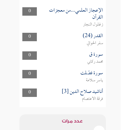
الإعجاز العلمي...من معجزات
0
القرآن
زغلول النجار
القدر (24)
0
سفر الحوالي
سورة ق
0
محمد ركابي
سورة فصّلت
0
ياسر سلامة
أناشيد صلاح الدين [3]
0
فرقة الاعتصام
عدد مرات