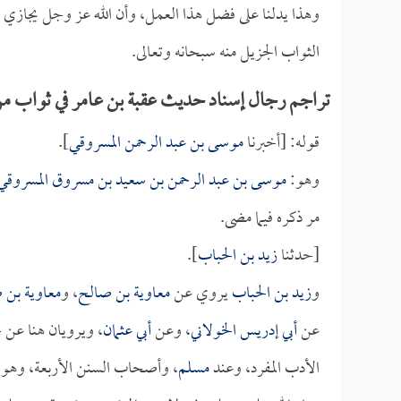
وهذا يدلنا على فضل هذا العمل، وأن الله عز وجل يجازي 
الثواب الجزيل منه سبحانه وتعالى.
تراجم رجال إسناد حديث عقبة بن عامر في ثواب م
قوله: [أخبرنا
موسى بن عبد الرحمن المسروقي
].
وهو:
موسى بن عبد الرحمن بن سعيد بن مسروق المسروقي
مر ذكره فيما مضى.
[حدثنا
زيد بن الحباب
].
و
زيد بن الحباب
يروي عن
معاوية بن صالح
، و
معاوية بن 
عن
أبي إدريس الخولاني
، وعن
أبي عثمان
، ويرويان هنا عن
ج
الأدب المفرد، وعند
مسلم
، وأصحاب السنن الأربعة، وهو ثق