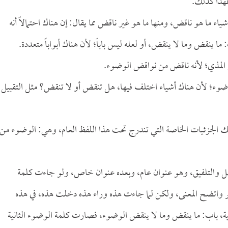
فهذا كذلك.
ء ما هو ناقض، ومنها ما هو غير ناقض مما يقال: إن هناك احتمالاً أنه
ا ينقض وما لا ينقض، أو لعله ليس باباً؛ لأن هناك أبواباً متعددة.
ن المذي؛ لأنه ناقض من نواقض الوضوء.
لوضوء؛ لأن هناك أشياء اختلف فيها، هل تنقض أو لا تنقض؟ مثل التقبيل
تلك الجزئيات الخاصة التي تندرج تحت هذا اللفظ العام، وهي: الوضوء من
تداخل والتلفيق، وهو عنوان عام، وبعده عنوان خاص، ولو جاءت كلمة
 واتضح المعنى، ولكن لما جاءت هذه وراء هذه دخلت هذه، في هذه
نية، باب: ما ينقض وما لا ينقض الوضوء، فصارت كلمة الوضوء الثانية