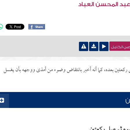
عبد المحسن العباد
نصي الكامل
ى ركعتين بعده، كما أنه أخبر بانتقاض وضوء من أمذى ووجهه بأن يغسل
ن
ء ثم صلى ركعتين