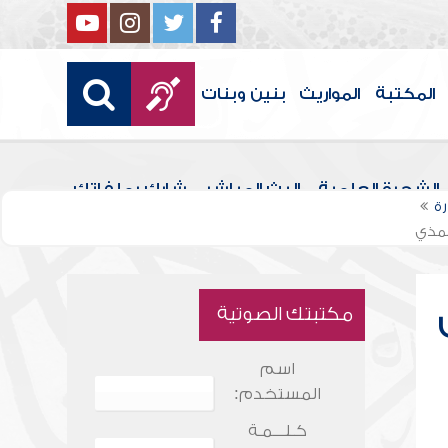
المكتبة
المواريث
بنين وبنات
الشجرة العلمية
البث المباشر
شارك بملفاتك
ة
لمذي
مكتبتك الصوتية
اسم
المستخدم:
كـلـــمـة