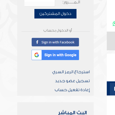
الـمـــــرور:
دخول المشتركين
أو الدخول بحساب
استرجاع الرمز السري
تسجيل عضو جديد
إعادة تفعيل حساب
البث المباشر