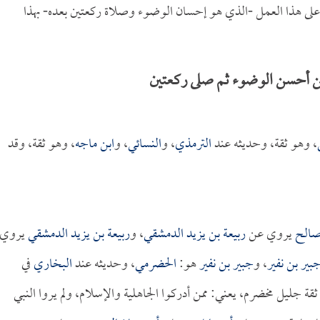
على هذا العمل -الذي هو إحسان الوضوء وصلاة ركعتين بعده- بهذا
ن أحسن الوضوء ثم صلى ركعتين
، وهو ثقة، وحديثه عند
الترمذي
، و
النسائي
، و
ابن ماجه
، وهو ثقة، وقد
صالح
يروي عن
ربيعة بن يزيد الدمشقي
، و
ربيعة بن يزيد الدمشقي
يروي
بير بن نفير
، و
جبير بن نفير
هو:
الحضرمي
، وحديثه عند
البخاري
في
ة جليل مخضرم، يعني: ممن أدركوا الجاهلية والإسلام، ولم يروا النبي