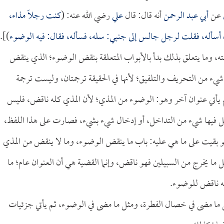
عن
أبي عبد الرحمن
أنه قال: قال
علي
رضي الله عنه: (
كنت رجلاً مذاء،
ن أسأله، فقلت لرجل جالس إلى جنبي: سله، فسأله، فقال: فيه الوضوء
)].
ه، وما يتعلق بذلك بدأ بالأبواب المتعلقة بنقض الوضوء؛ الذي ينقض
 شيء من التحريف والتلفيق؛ لأنها في الحقيقة ترجمتان، وليست ترجمة
 يأتي عنوان آخر وهو: الوضوء من المذي؛ لأن المذي كله ناقض، فليس
ل فيها شيء من التداخل، أو إدخال شيء بشيء، فصارت على هذا اللفظ،
لو بقيت على ما هي عليه: باب ما ينقض الوضوء، وما لا ينقض من المذي
ا يخرج من السبيلين فهو ناقض، وإنما القضية هي أن العنوان عام؛ ما
نه ناقض للوضوء.
مثل ما مضى في خصال الفطرة، ومثل ما مضى في الوضوء، ثم يأتي جزئيات