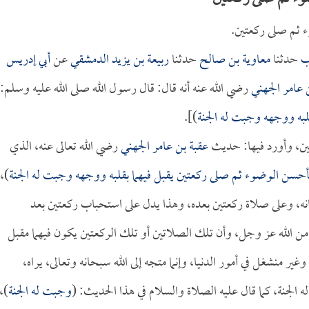
ء ثم صلى ركعتين.
ب
حدثنا
معاوية بن صالح
حدثنا
ربيعة بن يزيد الدمشقي
عن
أبي إدريس
 عامر الجهني
رضي الله عنه أنه قال: قال رسول الله صلى الله عليه وسلم:
به ووجهه وجبت له الجنة
)].
ين، وأورد فيها: حديث
عقبة بن عامر الجهني
رضي الله تعالى عنه، الذي
حسن الوضوء ثم صلى ركعتين يقبل فيهما بقلبه ووجهه وجبت له الجنة
)،
ه، وعلى صلاة ركعتين بعده، وهذا يدل على استحباب ركعتين بعد
ن الله عز وجل، وأن تلك الصلاتين أو تلك الركعتين يكون فيهما مقبل
ير منشغل في أمور الدنيا، وإنما متجه إلى الله سبحانه وتعالى، يراه،
ه الجنة، كما قال عليه الصلاة والسلام في هذا الحديث: (
وجبت له الجنة
)،