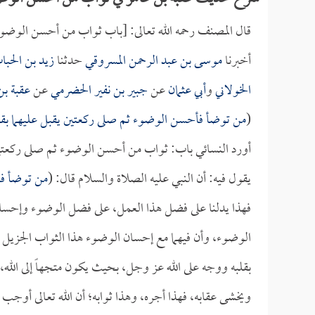
قال المصنف رحمه الله تعالى: [باب ثواب من أحسن الوضو
أخبرنا
موسى بن عبد الرحمن المسروقي
حدثنا
زيد بن الحبا
الخولاني
و
أبي عثمان
عن
جبير بن نفير الحضرمي
عن
عقبة بن
(
من توضأ فأحسن الوضوء ثم صلى ركعتين يقبل عليهما بقل
أورد النسائي باب: ثواب من أحسن الوضوء ثم صلى ركعت
يقول فيه: أن النبي عليه الصلاة والسلام قال: (
من توضأ فأ
فهذا يدلنا على فضل هذا العمل، على فضل الوضوء وإحسان
الوضوء، وأن فيهما مع إحسان الوضوء هذا الثواب الجزيل م
بقلبه ووجه على الله عز وجل، بحيث يكون متجهاً إلى الله، وغ
ويخشى عقابه، فهذا أجره، وهذا ثوابه؛ أن الله تعالى أوجب ل