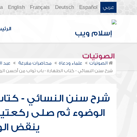
عربي
Español
Deutsch
Français
English
ia
الرئي
الصوتيات
الصوتيات
علماء ودعاة
محاضرات مفرغة
عبد ا
شرح سنن النسائي - كتاب الطهارة - باب ثواب من أحسن ال
شرح سنن النسائي - كتاب
الوضوء ثم صلى ركعتين 
ينقض الو