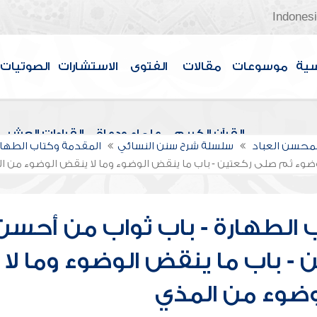
Indones
سية
موسوعات
مقالات
الفتوى
الاستشارات
الصوتيات
القرآن الكريم
علماء ودعاة
القراءات العشر
لمحسن العباد
سلسلة شرح سنن النسائي
المقدمة وكتاب الطهار
وضوء ثم صلى ركعتين - باب ما ينقض الوضوء وما لا ينقض الوضوء من ا
 الطهارة - باب ثواب من أحسن
- باب ما ينقض الوضوء وما لا
ضوء من المذي