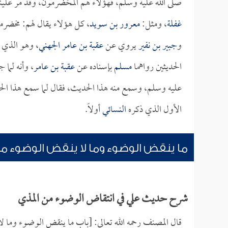
صلى الله عليه وسلم، فهؤلاء هم المخضرمون، وقد مر علينا
غفلة
، ومثل:
معرور بن سويد
، كل هؤلاء يقال لهم: مخضرمو
و
جبير بن نفير
يروي عن
عقبة بن عامر الجهني
، وهو الذي 
الحديثين رواهما
مسلم
بإسناده عن
عقبة بن عامر
، وأنه لما 
عليه وسلم، وسمع منه هذا الحديث، فقال لما سمع هذا الح
الأول الذي ذكره
النسائي
أولاً.
ما ينقض الوضوء وما لا ينقض الوضوء م
شرح حديث علي في انتقاض الوضوء من المذي
قال المصنف رحمه الله تعالى: [باب ما ينقض الوضوء وما 