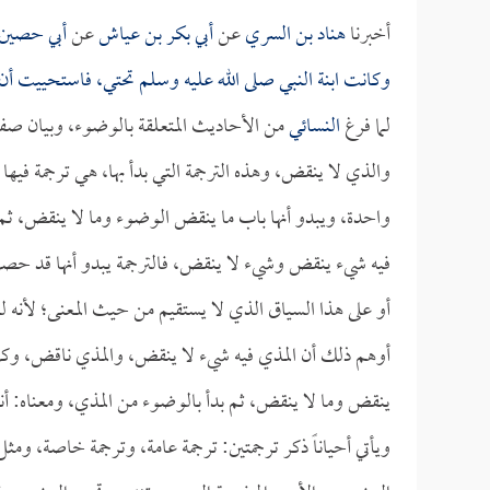
أخبرنا
هناد بن السري
عن
أبي بكر بن عياش
عن
أبي حصين
وكانت ابنة النبي صلى الله عليه وسلم تحتي، فاستحييت أ
لما فرغ
النسائي
من الأحاديث المتعلقة بالوضوء، وبيان صفت
والذي لا ينقض، وهذه الترجمة التي بدأ بها، هي ترجمة فيها
واحدة، ويبدو أنها باب ما ينقض الوضوء وما لا ينقض، ثم
فيه شيء ينقض وشيء لا ينقض، فالترجمة يبدو أنها قد حص
أو على هذا السياق الذي لا يستقيم من حيث المعنى؛ لأنه 
أوهم ذلك أن المذي فيه شيء لا ينقض، والمذي ناقض، وكل م
ينقض وما لا ينقض، ثم بدأ بالوضوء من المذي، ومعناه: أ
ويأتي أحياناً ذكر ترجمتين: ترجمة عامة، وترجمة خاصة، و