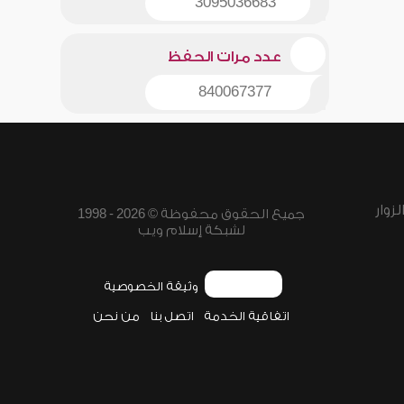
3095036683
عدد مرات الحفظ
840067377
زوار
جميع الحقوق محفوظة © 2026 - 1998
لشبكة إسلام ويب
وثيقة الخصوصية
اتفاقية الخدمة
اتصل بنا
من نحن