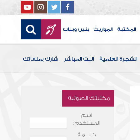
المكتبة
المواريث
بنين وبنات
الشجرة العلمية
البث المباشر
شارك بملفاتك
مكتبتك الصوتية
اسم
المستخدم:
كـلـــمـة