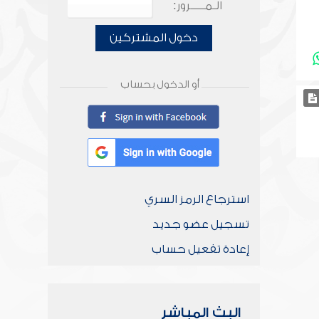
الـمـــــرور:
دخول المشتركين
أو الدخول بحساب
استرجاع الرمز السري
تسجيل عضو جديد
إعادة تفعيل حساب
البث المباشر