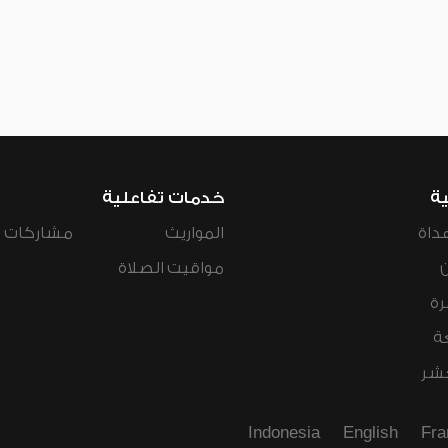
ية
خدمات تفاعلية
داة
المواريث
مشاركات ال
مواقيت الصلاة
رة
ة
عشر
Indonesia
English
Fra