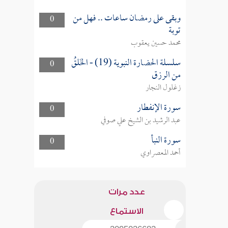
وبقى على رمضان ساعات .. فهل من
0
توبة
محمد حسين يعقوب
سلسلة الحضارة النبوية (19) - الخَلقُ
0
من الرزق
زغلول النجار
سورة الإنفطار
0
عبد الرشيد بن الشيخ علي صوفي
سورة النبأ
0
أحمد المعصراوي
عدد مرات
الاستماع