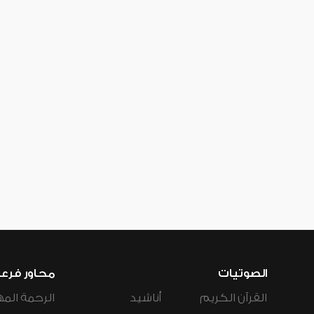
الصوتيات
محاور فرع
القرآن الكريم
أناشيد
الرحمة المه