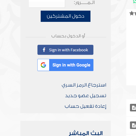
الـمـــــرور:
دخول المشتركين
أو الدخول بحساب
استرجاع الرمز السري
تسجيل عضو جديد
إعادة تفعيل حساب
البث المباشر