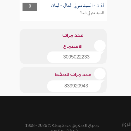
أذان - السيد متولي العال - لبنان
0
السيد متولي العال
عدد مرات
الاستماع
3095022233
عدد مرات الحفظ
839920943
زوار
جميع الحقوق محفوظة © 2026 - 1998
لشبكة إسلام ويب