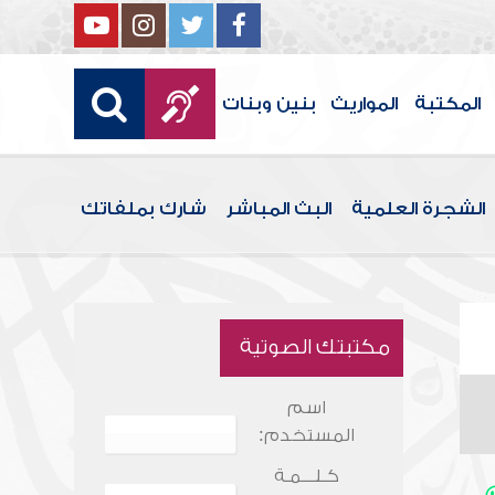
المكتبة
المواريث
بنين وبنات
الشجرة العلمية
البث المباشر
شارك بملفاتك
مكتبتك الصوتية
اسم
المستخدم:
كـلـــمـة