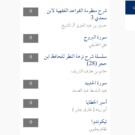
شرح منظومة القواعد الفقهية لابن
0
سعدي 3
حسين بن عبد العزيز آل الشيخ
سورة البروج
0
علي الحذيفي
سلسلة شرح نزهة النظر للحافظ ابن
0
حجر (28)
حاتم بن عارف الشريف
سورة الحديد
0
عبد الباسط عبد الصمد
أسير الخطايا
0
أبو زياد ( طارق جابر )
تيكوندوا
0
نظام يعقوبي