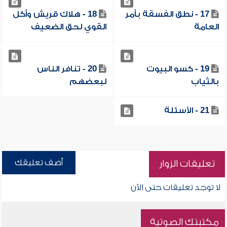
17 - نطق الفسقة بأمر
18 - هلاك قريش وأكل
العامة
القوي لحق الضعيف
19 - كسو البيوت
20 - تنافر الناس
بالثياب
لبعضهم
21 - الأسئلة
أضف تعليقك
تعليقات الزوار
لا توجد تعليقات حتى الآن
مكتبتك الصوتية