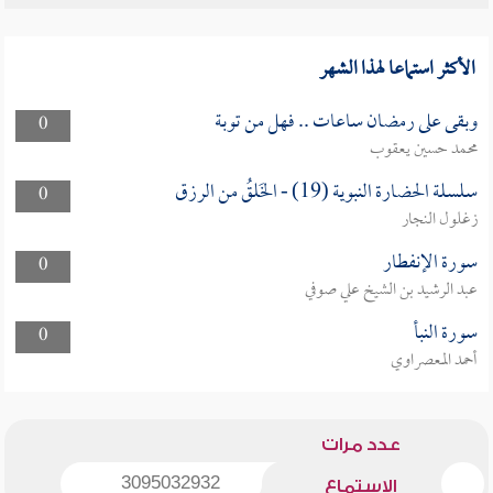
الأكثر استماعا لهذا الشهر
وبقى على رمضان ساعات .. فهل من توبة
0
محمد حسين يعقوب
سلسلة الحضارة النبوية (19) - الخَلقُ من الرزق
0
زغلول النجار
سورة الإنفطار
0
عبد الرشيد بن الشيخ علي صوفي
سورة النبأ
0
أحمد المعصراوي
عدد مرات
3095032932
الاستماع