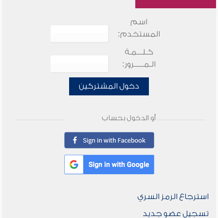
اسم
المستخدم:
كـلـــمـة
الـمـــــرور:
دخول المشتركين
أو الدخول بحساب
استرجاع الرمز السري
تسجيل عضو جديد