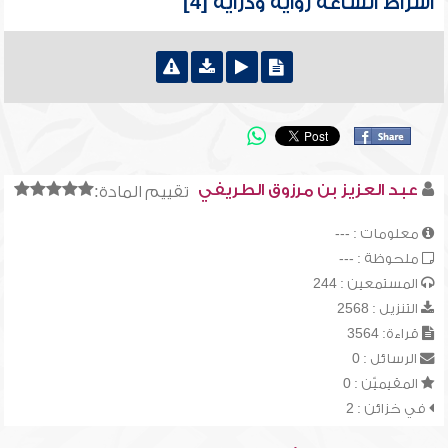
أشراط الساعة رواية ودراية [4]
عبد العزيز بن مرزوق الطريفي
تقييم المادة:
معلومات : ---
ملحوظة : ---
المستمعين : 244
التنزيل : 2568
قراءة: 3564
الرسائل : 0
المقيميّن : 0
في خزائن : 2