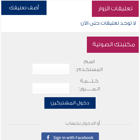
أضف تعليقك
تعليقات الزوار
لا توجد تعليقات حتى الآن
مكتبتك الصوتية
اسم
المستخدم:
كـلـــمـة
الـمـــــرور:
دخول المشتركين
أو الدخول بحساب