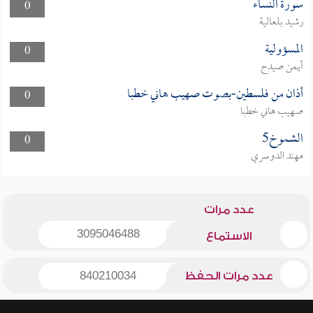
سورة النساء
0
رشيد بلعالية
المسؤولية
0
أيمن صيدح
أذان من فلسطين-بصوت صهيب هاني خطبا
0
صهيب هاني خطبا
الشموخ5
0
مهند الدوسري
عدد مرات
3095046488
الاستماع
عدد مرات الحفظ
840210034