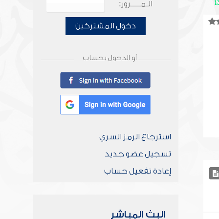
الـمـــــرور:
دخول المشتركين
أو الدخول بحساب
استرجاع الرمز السري
تسجيل عضو جديد
إعادة تفعيل حساب
البث المباشر