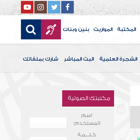
المكتبة
المواريث
بنين وبنات
الشجرة العلمية
البث المباشر
شارك بملفاتك
مكتبتك الصوتية
اسم
المستخدم:
كـلـــمـة