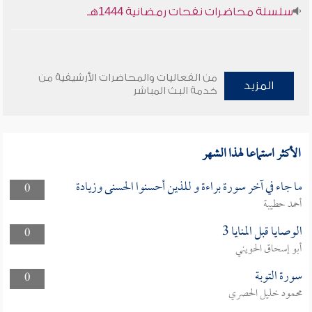
سلسلة محاضرات نفحات رمضانية 1444هـ
من الفعاليات والمحاضرات الأرشيفية من
المزيد
خدمة البث المباشر
الأكثر استماعا لهذا الشهر
ما جاء في آخر سورة براءة و للذين أحسنوا الحسنى وزيادة
0
أحمد حطيبة
الوصايا قبل المنايا 3
0
أبو إسحاق الحويني
سورة التوبة
0
محمود خليل الحصري