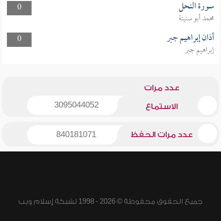
سورة النحل
0
محمد أبو سنينة
أذان إبراهيم جبر
0
إبراهيم جبر
عدد مرات
3095044052
الاستماع
عدد مرات الحفظ
840181071
جميع الحقوق محفوظة © 2026 - 1998 لشبكة إسلام ويب