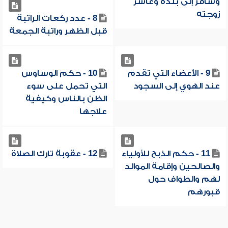
وسافر إلى بلده وعاشر
زوجته
8 - عدد ركعات الراتبة
قبل الظهر وراتبة الجمعة
9 - الأعضاء التي تقدم
10 - حكم الوساوس
عند الهوي إلى السجود
التي تحمل على سوء
الظن بالناس وكيفية
علاجها
11 - حكم الذبح للأولياء
12 - عقوبة تارك الصلاة
والصالحين وإقامة الموالد
لهم والطواف حول
قبورهم