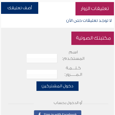
أضف تعليقك
تعليقات الزوار
لا توجد تعليقات حتى الآن
مكتبتك الصوتية
اسم
المستخدم:
كـلـــمـة
الـمـــــرور:
دخول المشتركين
أو الدخول بحساب