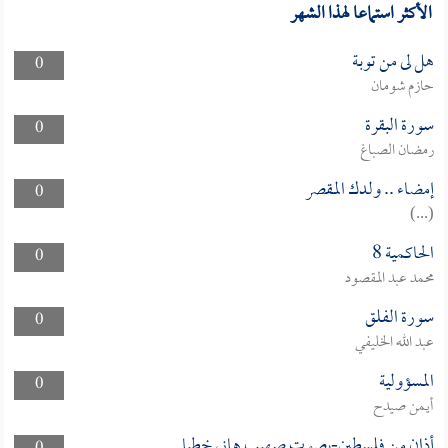
الأكثر استماعا لهذا الشهر
هل لى من توبة
0
حازم شومان
سورة البقرة
0
رمضان الصباغ
إمضاء .. ولدك المقصر
0
(...)
الحاكمية 8
0
محمد عبد المقصود
سورة الفلق
0
عبد الله الخليفي
المسؤولية
0
أيمن صيدح
أذان من فلسطين-بصوت صهيب هاني خطبا