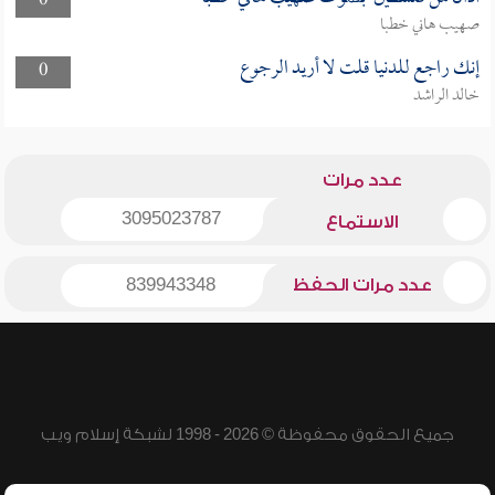
0
صهيب هاني خطبا
إنك راجع للدنيا قلت لا أريد الرجوع
0
خالد الراشد
عدد مرات
3095023787
الاستماع
عدد مرات الحفظ
839943348
جميع الحقوق محفوظة © 2026 - 1998 لشبكة إسلام ويب