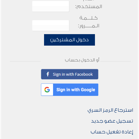
المستخدم:
كـلـــمـة
الـمـــــرور:
دخول المشتركين
أو الدخول بحساب
استرجاع الرمز السري
تسجيل عضو جديد
إعادة تفعيل حساب