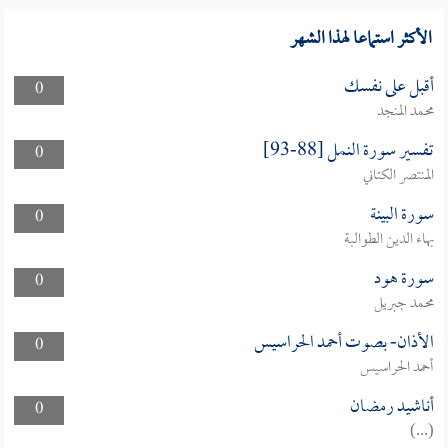
الأكثر استماعا لهذا الشهر
أقبل على نفسك
0
محمد المنجد
تفسير سورة النمل [88-93]
0
المنتصر الكتاني
سورة البينة
0
بهاء الدين الطوالبة
سورة هود
0
محمد جبريل
الأذان- بصوت أحمد الحراسيس
0
أحمد الحراسيس
أناشيد رمضان
0
(...)