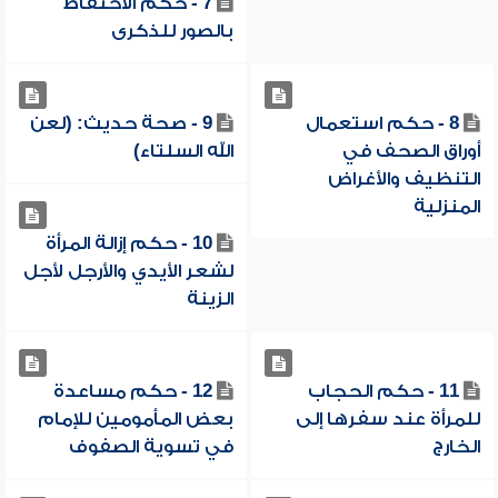
7 - حكم الاحتفاظ
بالصور للذكرى
8 - حكم استعمال
9 - صحة حديث: (لعن
أوراق الصحف في
الله السلتاء)
التنظيف والأغراض
المنزلية
10 - حكم إزالة المرأة
لشعر الأيدي والأرجل لأجل
الزينة
11 - حكم الحجاب
12 - حكم مساعدة
للمرأة عند سفرها إلى
بعض المأمومين للإمام
الخارج
في تسوية الصفوف