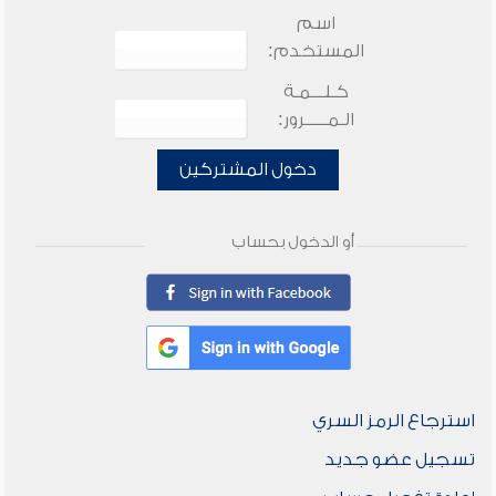
اسم
المستخدم:
كـلـــمـة
الـمـــــرور:
دخول المشتركين
أو الدخول بحساب
استرجاع الرمز السري
تسجيل عضو جديد