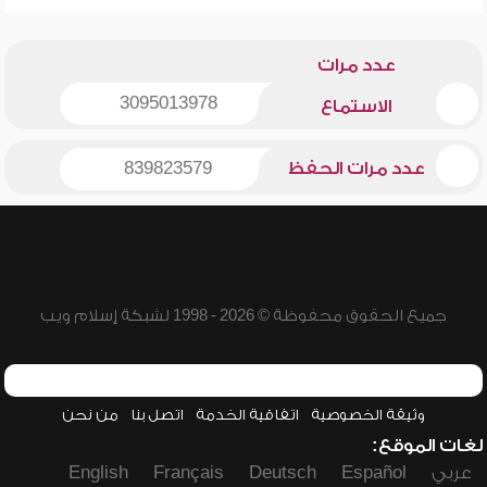
عدد مرات
3095013978
الاستماع
عدد مرات الحفظ
839823579
جميع الحقوق محفوظة © 2026 - 1998 لشبكة إسلام ويب
وثيقة الخصوصية
اتفاقية الخدمة
اتصل بنا
من نحن
لغات الموقع:
عربي
Español
Deutsch
Français
English