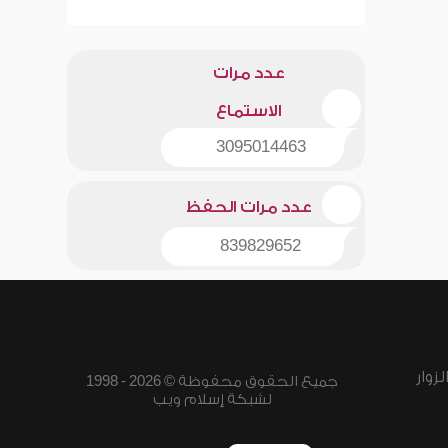
عدد مرات
الاستماع
3095014463
عدد مرات الحفظ
839829652
زوار
جميع الحقوق محفوظة © 2026 - 1998
لشبكة إسلام ويب