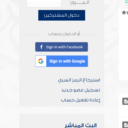
الـمـــــرور:
دخول المشتركين
أو الدخول بحساب
استرجاع الرمز السري
تسجيل عضو جديد
إعادة تفعيل حساب
البث المباشر