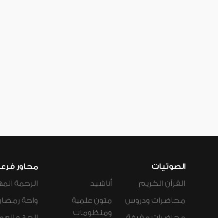
الصوتيات
محاور فرع
القرآن الكريم
أناشيد
الرحمة المه
محاضرات ودروس
متون علمية
واحة رمضان
ومنظومات
محاضرات مفرغة
الحج و العم