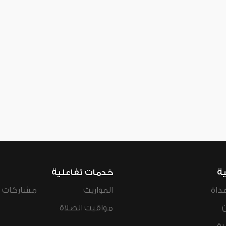
ية
خدمات تفاعلية
داة
المواريث
مشاركات ال
مواقيت الصلاة
رة