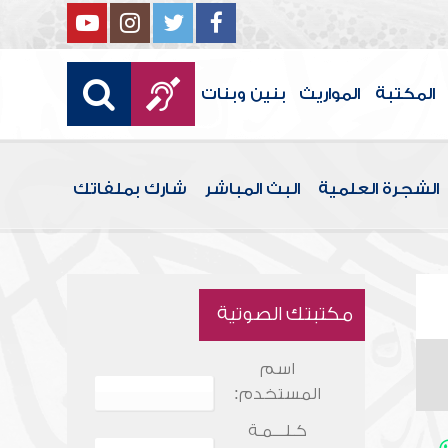
المكتبة
المواريث
بنين وبنات
الشجرة العلمية
البث المباشر
شارك بملفاتك
مكتبتك الصوتية
اسم
المستخدم:
كـلـــمـة