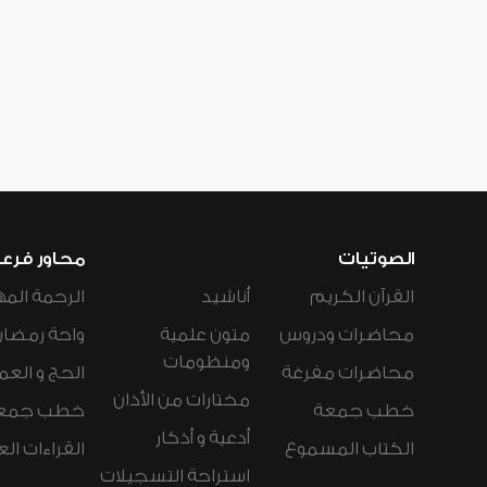
الصوتيات
محاور فرع
القرآن الكريم
أناشيد
الرحمة المه
محاضرات ودروس
متون علمية
واحة رمضان
ومنظومات
محاضرات مفرغة
الحج و العم
مختارات من الأذان
خطب جمعة
خطب جمع
أدعية و أذكار
الكتاب المسموع
القراءات ال
استراحة التسجيلات