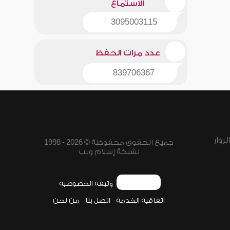
الاستماع
3095003115
عدد مرات الحفظ
839706367
زوار
جميع الحقوق محفوظة © 2026 - 1998
لشبكة إسلام ويب
وثيقة الخصوصية
اتفاقية الخدمة
اتصل بنا
من نحن