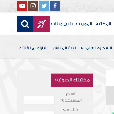
المكتبة
المواريث
بنين وبنات
الشجرة العلمية
البث المباشر
شارك بملفاتك
مكتبتك الصوتية
اسم
المستخدم:
كـلـــمـة