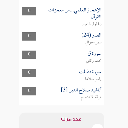
الإعجاز العلمي...من معجزات
0
القرآن
زغلول النجار
القدر (24)
0
سفر الحوالي
سورة ق
0
محمد ركابي
سورة فصّلت
0
ياسر سلامة
أناشيد صلاح الدين [3]
0
فرقة الاعتصام
عدد مرات