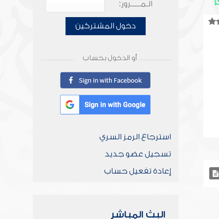
الـمـــــرور:
دخول المشتركين
أو الدخول بحساب
استرجاع الرمز السري
تسجيل عضو جديد
إعادة تفعيل حساب
البث المباشر