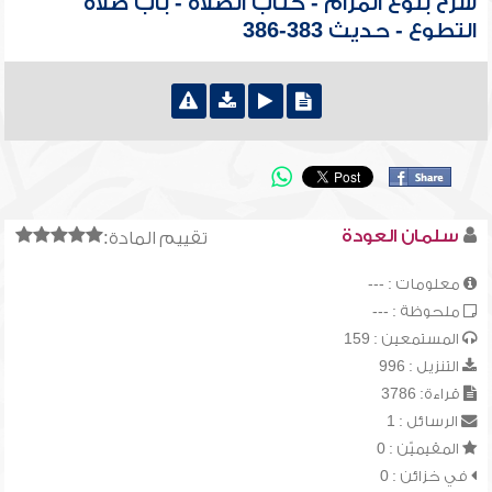
شرح بلوغ المرام - كتاب الصلاة - باب صلاة
التطوع - حديث 383-386
سلمان العودة
تقييم المادة:
معلومات : ---
ملحوظة : ---
المستمعين : 159
التنزيل : 996
قراءة: 3786
الرسائل : 1
المقيميّن : 0
في خزائن : 0