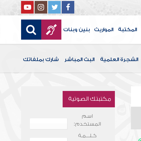
المكتبة
المواريث
بنين وبنات
الشجرة العلمية
البث المباشر
شارك بملفاتك
مكتبتك الصوتية
اسم
المستخدم:
كـلـــمـة