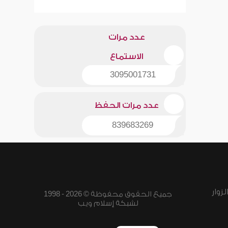
عدد مرات
الاستماع
3095001731
عدد مرات الحفظ
839683269
زوار
جميع الحقوق محفوظة © 2026 - 1998
لشبكة إسلام ويب