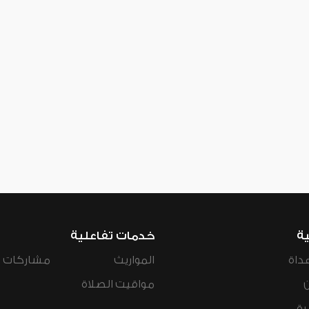
ية
خدمات تفاعلية
داة
المواريث
مشاركات ال
مواقيت الصلاة
رة