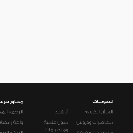
الصوتيات
محاور فرع
القرآن الكريم
أناشيد
الرحمة المه
محاضرات ودروس
متون علمية
واحة رمضان
ومنظومات
محاضرات مفرغة
الحج و العم