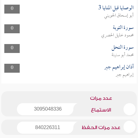
الوصايا قبل المنايا 3
0
أبو إسحاق الحويني
سورة التوبة
0
محمود خليل الحصري
سورة النحل
0
محمد أبو سنينة
أذان إبراهيم جبر
0
إبراهيم جبر
عدد مرات
3095048336
الاستماع
عدد مرات الحفظ
840226311