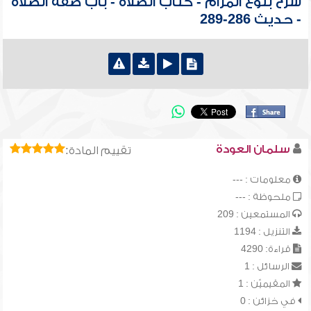
شرح بلوغ المرام - كتاب الصلاة - باب صفة الصلاة
- حديث 286-289
سلمان العودة
تقييم المادة:
معلومات : ---
ملحوظة : ---
المستمعين : 209
التنزيل : 1194
قراءة: 4290
الرسائل : 1
المقيميّن : 1
في خزائن : 0