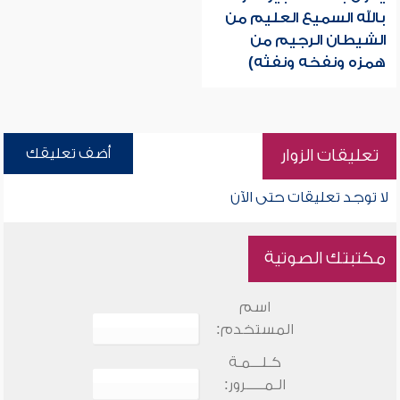
بالله السميع العليم من
الشيطان الرجيم من
همزه ونفخه ونفثه)
أضف تعليقك
تعليقات الزوار
لا توجد تعليقات حتى الآن
مكتبتك الصوتية
اسم
المستخدم:
كـلـــمـة
الـمـــــرور: