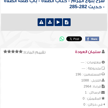
شرح بلوغ المرام - كتاب الصلاة - باب صفة الصلاة
- حديث 282-285
سلمان العودة
تقييم المادة:
معلومات : ---
ملحوظة : ---
المستمعين : 196
التنزيل : 1088
قراءة: 2964
الرسائل : 1
المقيميّن : 0
في خزائن : 0