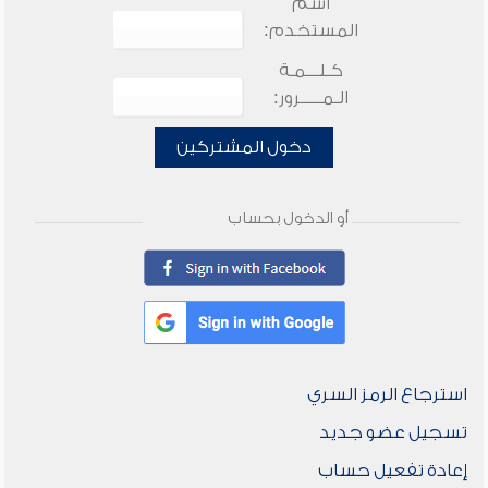
اسم
المستخدم:
كـلـــمـة
الـمـــــرور:
دخول المشتركين
أو الدخول بحساب
استرجاع الرمز السري
تسجيل عضو جديد
إعادة تفعيل حساب