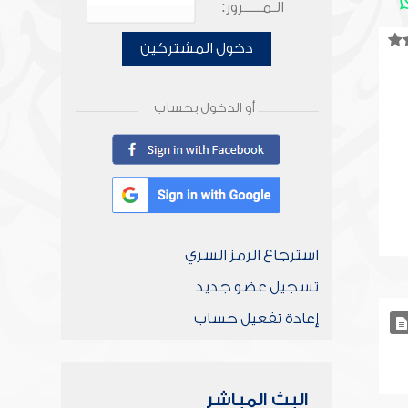
الـمـــــرور:
دخول المشتركين
أو الدخول بحساب
استرجاع الرمز السري
تسجيل عضو جديد
إعادة تفعيل حساب
البث المباشر