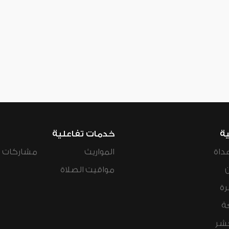
ية
خدمات تفاعلية
داة
المواريث
مشاركات ال
مواقيت الصلاة
رة
ة
عشر