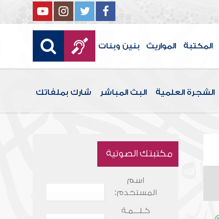
المكتبة
المواريث
بنين وبنات
الشجرة العلمية
البث المباشر
شارك بملفاتك
مكتبتك الصوتية
اسم
المستخدم:
كـلـــمـة