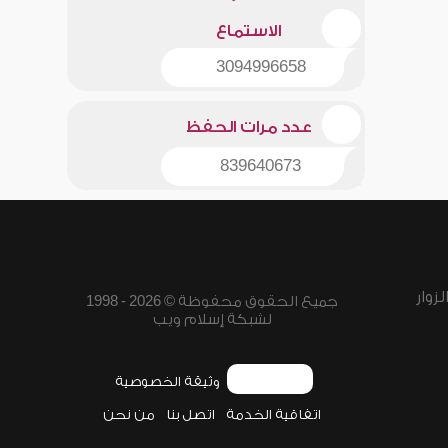
الاستماع
3094996658
عدد مرات الحفظ
839640673
زوار
جميع الحقوق محفوظة © 2026 - 1998
لشبكة إسلام ويب
وثيقة الخصوصية
اتفاقية الخدمة
اتصل بنا
من نحن