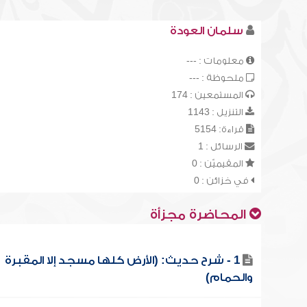
سلمان العودة
معلومات : ---
ملحوظة : ---
المستمعين : 174
التنزيل : 1143
قراءة: 5154
الرسائل : 1
المقيميّن : 0
في خزائن : 0
المحاضرة مجزأة
1 - شرح حديث: (الأرض كلها مسجد إلا المقبرة
والحمام)