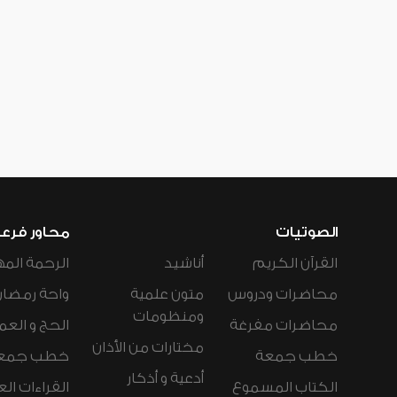
الصوتيات
محاور فرع
القرآن الكريم
أناشيد
الرحمة المه
محاضرات ودروس
متون علمية
واحة رمضان
ومنظومات
محاضرات مفرغة
الحج و العم
مختارات من الأذان
خطب جمعة
خطب جمع
أدعية و أذكار
الكتاب المسموع
القراءات ال