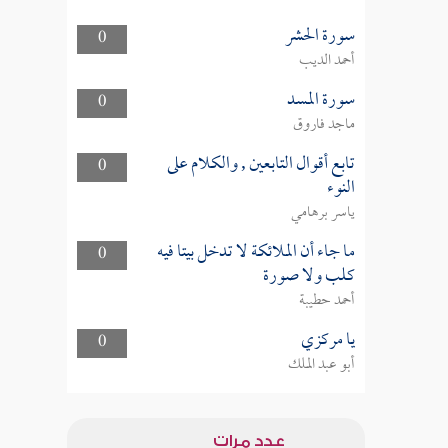
سورة الحشر
0
أحمد الديب
سورة المسد
0
ماجد فاروق
تابع أقوال التابعين , والكلام على
0
النوء
ياسر برهامي
ما جاء أن الملائكة لا تدخل بيتا فيه
0
كلب ولا صورة
أحمد حطيبة
يا مركزي
0
أبو عبد الملك
عدد مرات