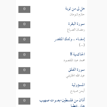
هل لى من توبة
0
حازم شومان
سورة البقرة
0
رمضان الصباغ
إمضاء .. ولدك المقصر
0
(...)
الحاكمية 8
0
محمد عبد المقصود
سورة الفلق
0
عبد الله الخليفي
المسؤولية
0
أيمن صيدح
أذان من فلسطين-بصوت صهيب
0
هاني خطبا