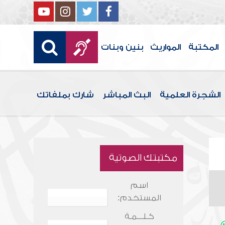
المكتبة
المواريث
بنين وبنات
الشجرة العلمية
البث المباشر
شارك بملفاتك
مكتبتك الصوتية
اسم
المستخدم:
كـلـــمـة