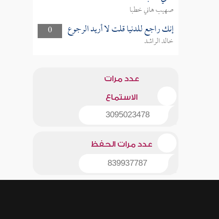
صهيب هاني خطبا
إنك راجع للدنيا قلت لا أريد الرجوع
0
خالد الراشد
عدد مرات
الاستماع
3095023478
عدد مرات الحفظ
839937787