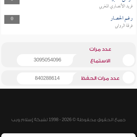
فريد الأنصاري المغربي
رغم الحصار
0
فرقة الروابي
عدد مرات
3095054096
الاستماع
عدد مرات الحفظ
840288614
جميع الحقوق محفوظة © 2026 - 1998 لشبكة إسلام ويب