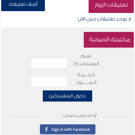
أضف تعليقك
تعليقات الزوار
لا توجد تعليقات حتى الآن
مكتبتك الصوتية
اسم
المستخدم:
كـلـــمـة
الـمـــــرور:
دخول المشتركين
أو الدخول بحساب