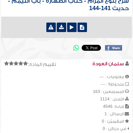
شرح بلوغ المرام - كتاب الطهارة - باب التيمم -
حديث 141-144
سلمان العودة
تقييم المادة:
معلومات : ---
ملحوظة : ---
المستمعين : 163
التنزيل : 1114
قراءة: 4546
الرسائل : 1
المقيميّن : 0
في خزائن : 0