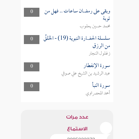
وبقى على رمضان ساعات .. فهل من
0
توبة
محمد حسين يعقوب
سلسلة الحضارة النبوية (19) - الخَلقُ
0
من الرزق
زغلول النجار
سورة الإنفطار
0
عبد الرشيد بن الشيخ علي صوفي
سورة النبأ
0
أحمد المعصراوي
عدد مرات
الاستماع