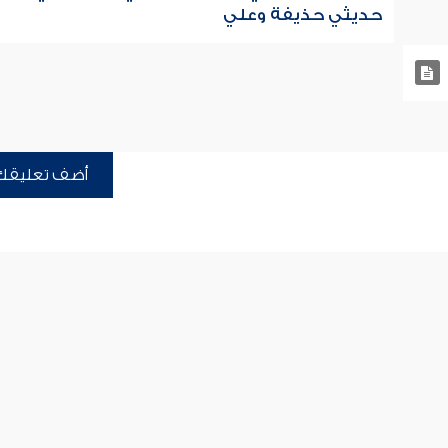
حديثي حذيفة وعلي
أضف تعليقك