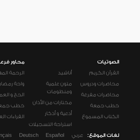
الصوتيات
محاور فرع
القرآن الكريم
أناشيد
الرحمة المه
محاضرات ودروس
متون علمية
واحة رمضان
ومنظومات
محاضرات مفرغة
الحج و العم
مختارات من الأذان
خطب جمعة
خطب جمع
أدعية و أذكار
الكتاب المسموع
القراءات ال
استراحة التسجيلات
لغات الموقع:
عربي
Español
Deutsch
nçais