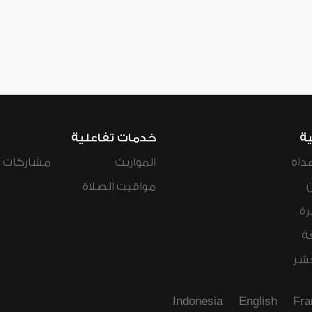
ية
خدمات تفاعلية
داة
المواريث
مشاركات ال
مواقيت الصلاة
رة
ة
عشر
Indonesia
English
Fra