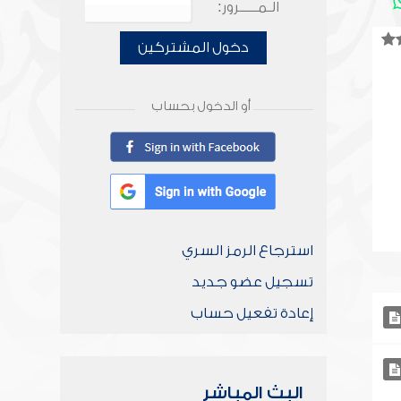
الـمـــــرور:
دخول المشتركين
أو الدخول بحساب
استرجاع الرمز السري
تسجيل عضو جديد
إعادة تفعيل حساب
البث المباشر