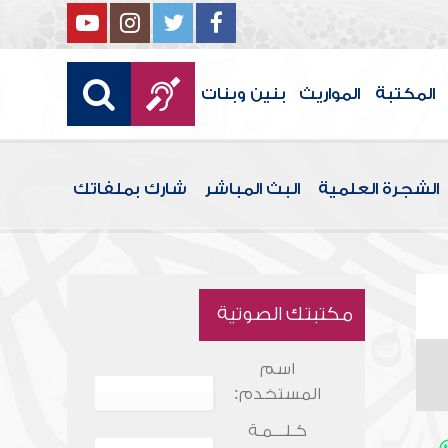
المكتبة
المواريث
بنين وبنات
الشجرة العلمية
البث المباشر
شارك بملفاتك
مكتبتك الصوتية
اسم
المستخدم:
كـلـــمـة