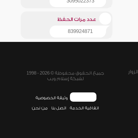
3095022373
عدد مرات الحفظ
839924871
زوار
جميع الحقوق محفوظة © 2026 - 1998
لشبكة إسلام ويب
وثيقة الخصوصية
اتفاقية الخدمة
اتصل بنا
من نحن