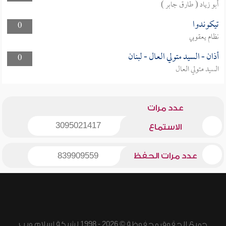
أبو زياد ( طارق جابر )
تيكوندوا
0
نظام يعقوبي
أذان - السيد متولي العال - لبنان
0
السيد متولي العال
عدد مرات
3095021417
الاستماع
عدد مرات الحفظ
839909559
جميع الحقوق محفوظة © 2026 - 1998 لشبكة إسلام ويب