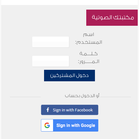
مكتبتك الصوتية
اسم
المستخدم:
كـلـــمـة
الـمـــــرور:
دخول المشتركين
أو الدخول بحساب