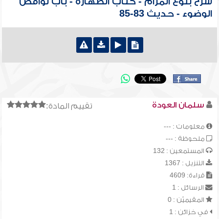
شرح بلوغ المرام - كتاب الطهارة - باب نواقض
الوضوء - حديث 83-85
سلمان العودة
تقييم المادة:
معلومات : ---
ملحوظة : ---
المستمعين : 132
التنزيل : 1367
قراءة: 4609
الرسائل : 1
المقيميّن : 0
في خزائن : 1