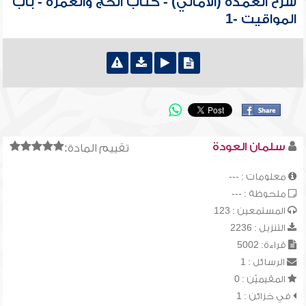
شرح العمدة (الأمالي) - كتاب الحج والعمرة - باب
المواقيت -1
سلمان العودة
تقييم المادة:
معلومات : ---
ملحوظة : ---
المستمعين : 123
التنزيل : 2236
قراءة: 5002
الرسائل : 1
المقيميّن : 0
في خزائن : 1