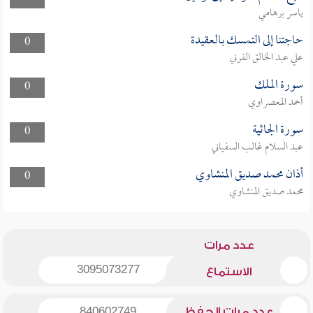
ياسر برهامي
حاجتنا إلى التمسك بالعقيدة
0
علي عبد الخالق القرني
سورة الملك
0
أحمد المعصراوي
سورة الجاثية
0
عبد السلام غالب السفياني
أذان محمد صديق المنشاوي
0
محمد صديق المنشاوي
عدد مرات
3095073277
الاستماع
عدد مرات الحفظ
840602749