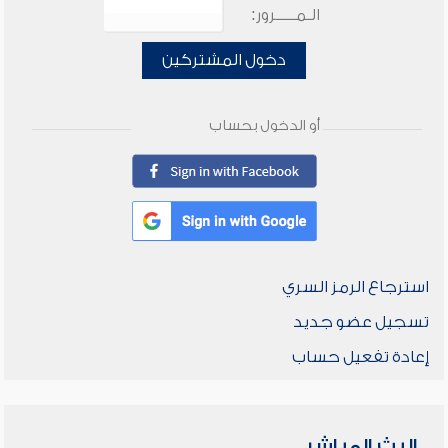
الـمـــــرور:
دخول المشتركين
أو الدخول بحساب
استرجاع الرمز السري
تسجيل عضو جديد
إعادة تفعيل حساب
البث المباشر