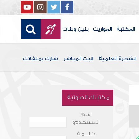
المكتبة
المواريث
بنين وبنات
الشجرة العلمية
البث المباشر
شارك بملفاتك
مكتبتك الصوتية
اسم
المستخدم:
كـلـــمـة