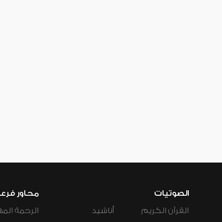
الصوتيات
محاور فرع
القرآن الكريم
أناشيد
الرحمة المه