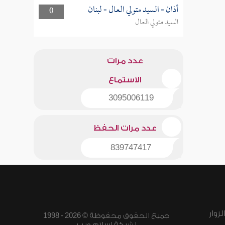
أذان - السيد متولي العال - لبنان
0
السيد متولي العال
عدد مرات
الاستماع
3095006119
عدد مرات الحفظ
839747417
زوار
جميع الحقوق محفوظة © 2026 - 1998
لشبكة إسلام ويب