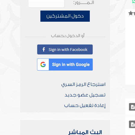
الـمـــــرور:
دخول المشتركين
أو الدخول بحساب
استرجاع الرمز السري
تسجيل عضو جديد
إعادة تفعيل حساب
البث المباشر