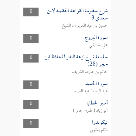
شرح منظومة القواعد الفقهية لابن
0
سعدي 3
حسين بن عبد العزيز آل الشيخ
سورة البروج
0
علي الحذيفي
سلسلة شرح نزهة النظر للحافظ ابن
0
حجر (28)
حاتم بن عارف الشريف
سورة الحديد
0
عبد الباسط عبد الصمد
أسير الخطايا
0
أبو زياد ( طارق جابر )
تيكوندوا
0
نظام يعقوبي