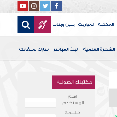
المكتبة
المواريث
بنين وبنات
الشجرة العلمية
البث المباشر
شارك بملفاتك
مكتبتك الصوتية
اسم
المستخدم:
كـلـــمـة