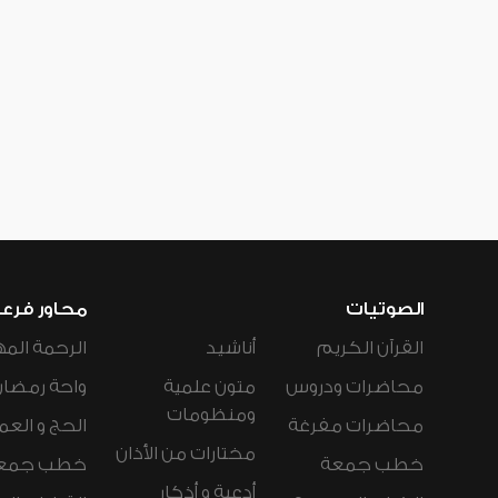
الصوتيات
محاور فرع
القرآن الكريم
أناشيد
الرحمة المه
محاضرات ودروس
متون علمية
واحة رمضان
ومنظومات
محاضرات مفرغة
الحج و العم
مختارات من الأذان
خطب جمعة
خطب جمع
أدعية و أذكار