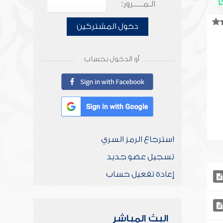
الـمـــــرور:
دخول المشتركين
أو الدخول بحساب
استرجاع الرمز السري
تسجيل عضو جديد
إعادة تفعيل حساب
البث المباشر