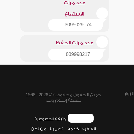
عدد مرات
الاستماع
3095029174
عدد مرات الحفظ
839998217
زوار
جميع الحقوق محفوظة © 2026 - 1998
لشبكة إسلام ويب
وثيقة الخصوصية
اتفاقية الخدمة
اتصل بنا
من نحن