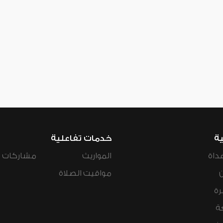
ية
خدمات تفاعلية
داة
المواريث
مشاركات ال
مواقيت الصلاة
رة
ة