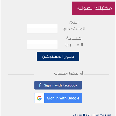
مكتبتك الصوتية
اسم
المستخدم:
كـلـــمـة
الـمـــــرور:
دخول المشتركين
أو الدخول بحساب
استرجاع الرمز السري