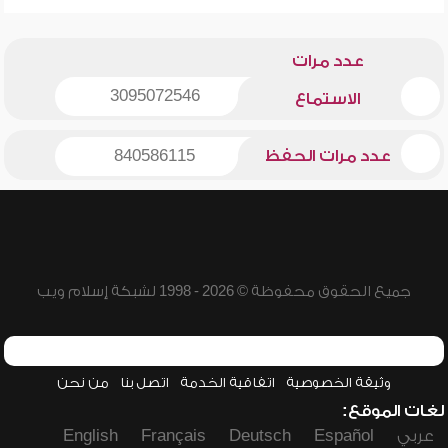
عدد مرات
3095072546
الاستماع
عدد مرات الحفظ
840586115
جميع الحقوق محفوظة © 2026 - 1998 لشبكة إسلام ويب
وثيقة الخصوصية
اتفاقية الخدمة
اتصل بنا
من نحن
لغات الموقع:
عربي
Español
Deutsch
Français
English