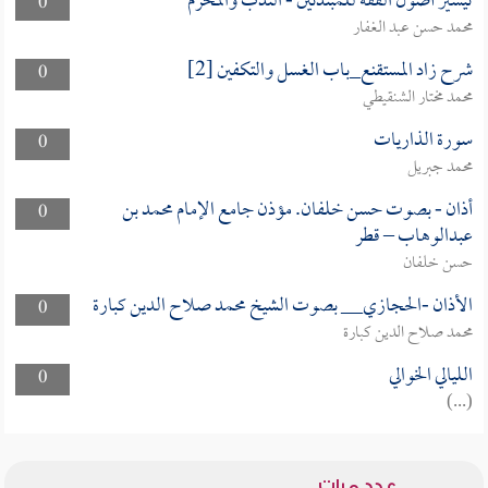
تيسير أصول الفقه للمبتدئين - الندب والمحرم
0
محمد حسن عبد الغفار
شرح زاد المستقنع_باب الغسل والتكفين [2]
0
محمد مختار الشنقيطي
سورة الذاريات
0
محمد جبريل
أذان - بصوت حسن خلفان. مؤذن جامع الإمام محمد بن
0
عبدالوهاب – قطر
حسن خلفان
الأذان -الحجازي__ بصوت الشيخ محمد صلاح الدين كبارة
0
محمد صلاح الدين كبارة
الليالي الخوالي
0
(...)
عدد مرات