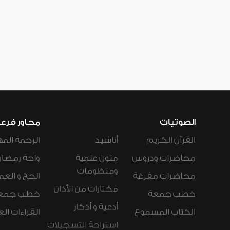
الصوتيات
محاور فرع
القرآن الكريم
أناشيد
الرحمة المه
محاضرات ودروس
متون علمية
واحة رمضان
ومنظومات
محاضرات مفرغة
الحج و العم
مختارات من الأذان
خطب جمعة
خطب جمع
أدعية و أذكار
الكتاب المسموع
القراءات ال
استراحة التسجيلات