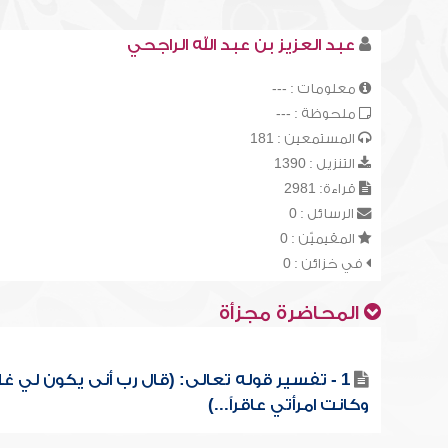
عبد العزيز بن عبد الله الراجحي
معلومات : ---
ملحوظة : ---
المستمعين : 181
التنزيل : 1390
قراءة: 2981
الرسائل : 0
المقيميّن : 0
في خزائن : 0
المحاضرة مجزأة
1 - تفسير قوله تعالى: (قال رب أنى يكون لي غل
وكانت امرأتي عاقراً...)