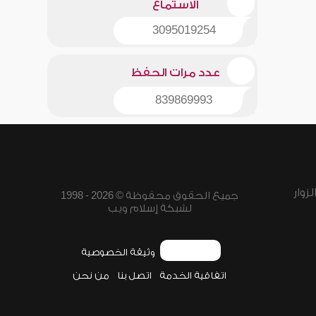
الاستماع
3095019254
عدد مرات الحفظ
839869993
زوار
جميع الحقوق محفوظة © 2026 - 1998
لشبكة إسلام ويب
وثيقة الخصوصية
اتفاقية الخدمة
اتصل بنا
من نحن