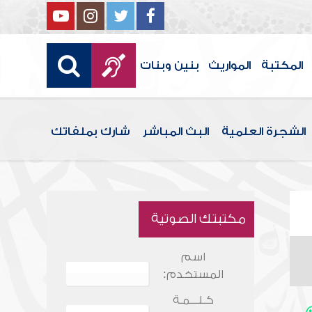
المكتبة
المواريث
بنين وبنات
الشجرة العلمية
البث المباشر
شارك بملفاتك
مكتبتك الصوتية
اسم
المستخدم:
كـلـــمـة