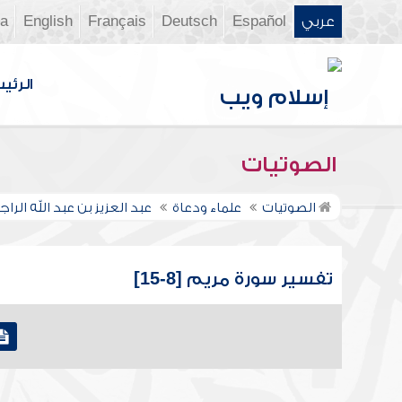
عربي
Español
Deutsch
Français
English
ia
الرئي
الصوتيات
الصوتيات
علماء ودعاة
عبد العزيز بن عبد الله الر
تفسير سورة مريم [8-15]