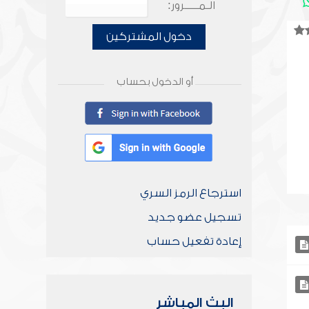
الـمـــــرور:
دخول المشتركين
أو الدخول بحساب
استرجاع الرمز السري
تسجيل عضو جديد
إعادة تفعيل حساب
البث المباشر