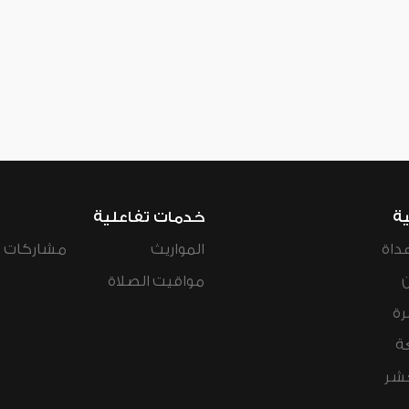
ية
خدمات تفاعلية
داة
المواريث
مشاركات ال
مواقيت الصلاة
رة
ة
عشر