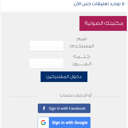
لا توجد تعليقات حتى الآن
مكتبتك الصوتية
اسم
المستخدم:
كـلـــمـة
الـمـــــرور:
دخول المشتركين
أو الدخول بحساب