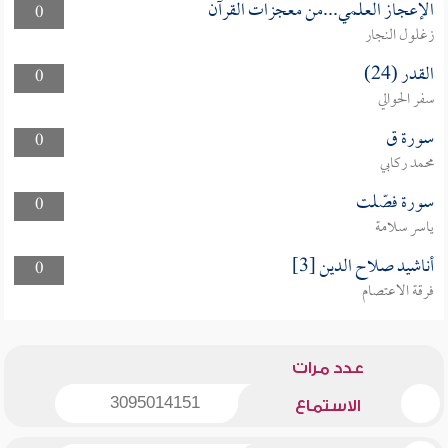
الإعجاز العلمي...من معجزات القرآن
0
زغلول النجار
القدر (24)
0
سفر الحوالي
سورة ق
0
محمد ركابي
سورة فصّلت
0
ياسر سلامة
أناشيد صلاح الدين [3]
0
فرقة الاعتصام
عدد مرات
3095014151
الاستماع