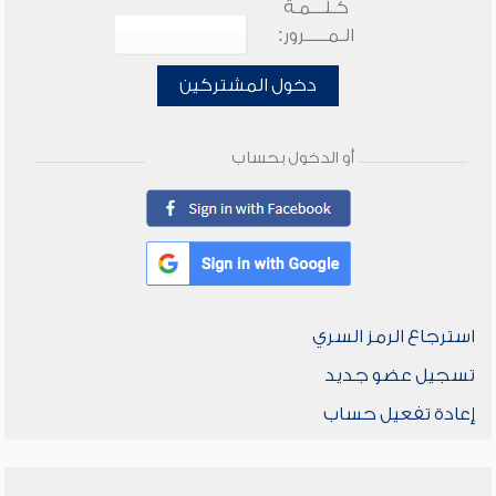
كـلـــمـة
الـمـــــرور:
دخول المشتركين
أو الدخول بحساب
استرجاع الرمز السري
تسجيل عضو جديد
إعادة تفعيل حساب