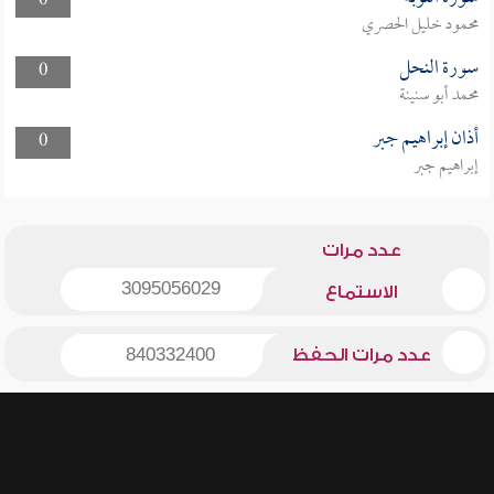
0
محمود خليل الحصري
سورة النحل
0
محمد أبو سنينة
أذان إبراهيم جبر
0
إبراهيم جبر
عدد مرات
3095056029
الاستماع
عدد مرات الحفظ
840332400