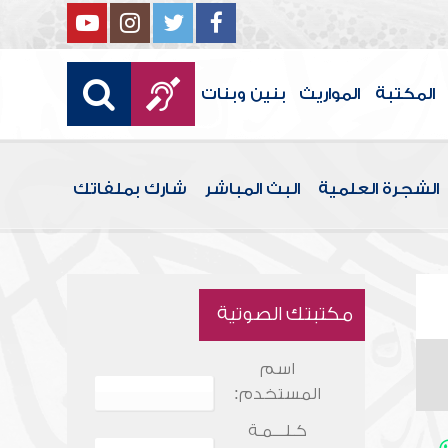
المكتبة
المواريث
بنين وبنات
الشجرة العلمية
البث المباشر
شارك بملفاتك
مكتبتك الصوتية
اسم
المستخدم:
كـلـــمـة