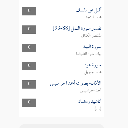
أقبل على نفسك
0
محمد المنجد
تفسير سورة النمل [88-93]
0
المنتصر الكتاني
سورة البينة
0
بهاء الدين الطوالبة
سورة هود
0
محمد جبريل
الأذان- بصوت أحمد الحراسيس
0
أحمد الحراسيس
أناشيد رمضان
0
(...)