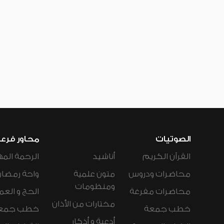
الصوتيات
محاور فرع
القرآن الكريم
أناشيد
الرحمة المه
محاضرات ودروس
متون علمية
واحة رمضان
ومنظومات
محاضرات مفرغة
الحج و العم
مختارات من الأذان
خطب جمعة
خطب جمع
أدعية و أذكار