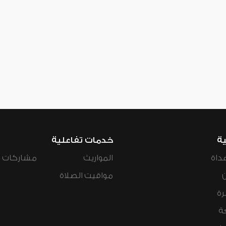
ية
خدمات تفاعلية
داة
المواريث
مشاركات ال
مواقيت الصلاة
رة
ة