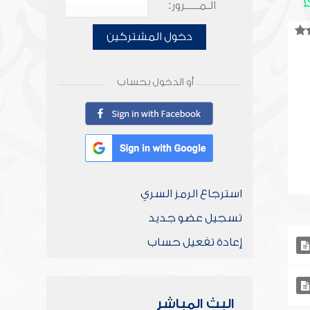
الـمـــــرور:
دخول المشتركين
أو الدخول بحساب
استرجاع الرمز السري
تسجيل عضو جديد
إعادة تفعيل حساب
البث المباشر