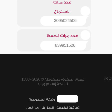
عدد مرات
الاستماع
3095024506
عدد مرات الحفظ
839951526
زوار
جميع الحقوق محفوظة © 2026 - 1998
لشبكة إسلام ويب
وثيقة الخصوصية
اتفاقية الخدمة
اتصل بنا
من نحن