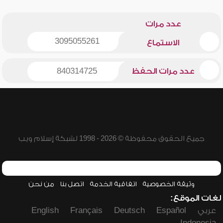
عدد مرات
3095055261
الاستماع
عدد مرات الحفظ
840314725
جميع الحقوق محفوظة © 2026 - 1998 لشبكة إسلام ويب
وثيقة الخصوصية
اتفاقية الخدمة
اتصل بنا
من نحن
لغات الموقع:
عربي
Español
Deutsch
Français
English