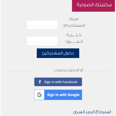
مكتبتك الصوتية
اسم
المستخدم:
كـلـــمـة
الـمـــــرور:
دخول المشتركين
أو الدخول بحساب
استرجاع الرمز السري