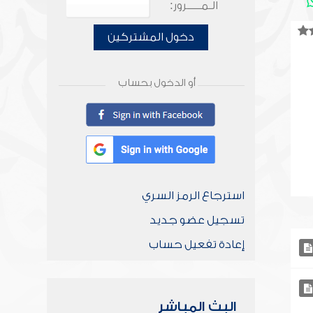
الـمـــــرور:
دخول المشتركين
أو الدخول بحساب
استرجاع الرمز السري
تسجيل عضو جديد
إعادة تفعيل حساب
البث المباشر