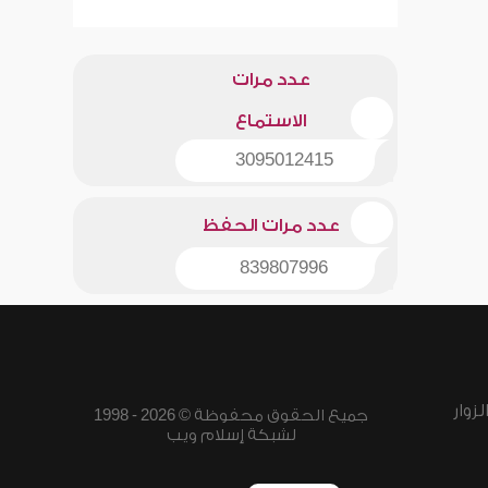
عدد مرات
الاستماع
3095012415
عدد مرات الحفظ
839807996
زوار
جميع الحقوق محفوظة © 2026 - 1998
لشبكة إسلام ويب