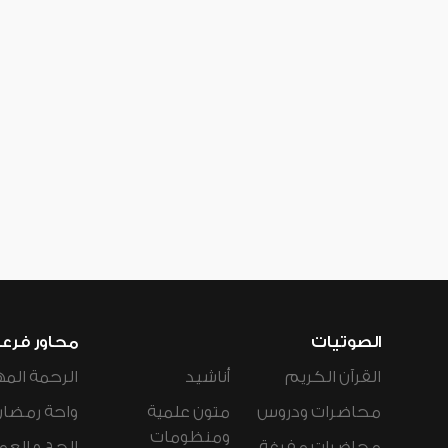
الصوتيات
محاور فرع
القرآن الكريم
أناشيد
الرحمة المه
محاضرات ودروس
متون علمية
واحة رمضان
ومنظومات
محاضرات مفرغة
الحج و العم