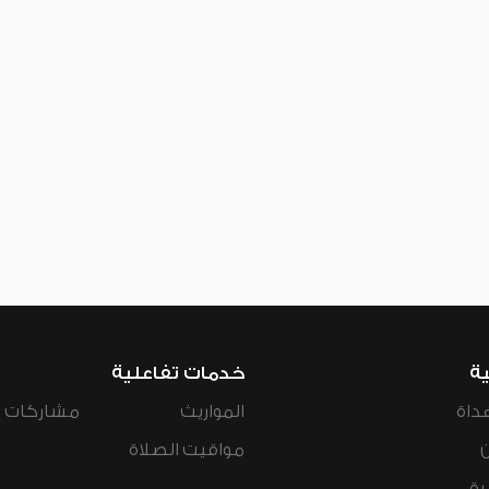
ية
خدمات تفاعلية
داة
المواريث
مشاركات ال
مواقيت الصلاة
رة