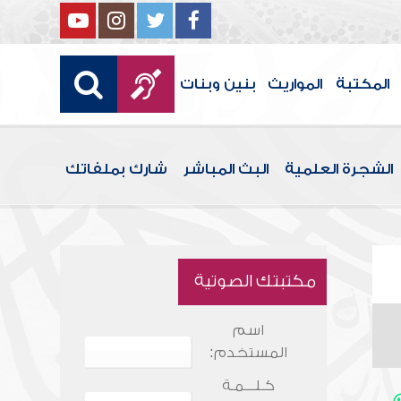
المكتبة
المواريث
بنين وبنات
الشجرة العلمية
البث المباشر
شارك بملفاتك
مكتبتك الصوتية
اسم
المستخدم:
كـلـــمـة