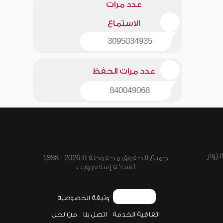
عدد مرات
الاستماع
3095034935
عدد مرات الحفظ
840049068
زوار
جميع الحقوق محفوظة © 2026 - 1998
لشبكة إسلام ويب
وثيقة الخصوصية
اتفاقية الخدمة
اتصل بنا
من نحن