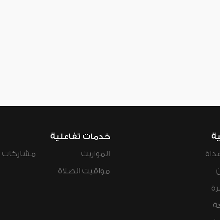
ية
خدمات تفاعلية
داة
المواريث
مشاركات ال
مواقيت الصلاة
رة
ة