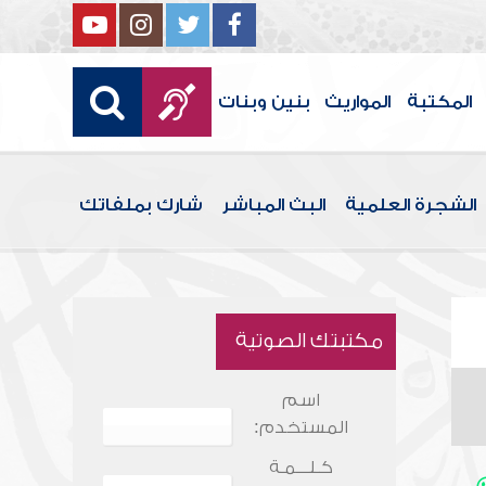
المكتبة
المواريث
بنين وبنات
الشجرة العلمية
البث المباشر
شارك بملفاتك
مكتبتك الصوتية
اسم
المستخدم:
كـلـــمـة