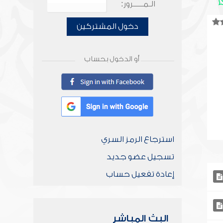
الـمـــــرور:
دخول المشتركين
أو الدخول بحساب
استرجاع الرمز السري
تسجيل عضو جديد
إعادة تفعيل حساب
البث المباشر