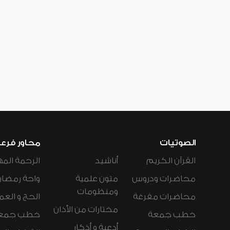
الصوتيات
محاور فرع
القرآن الكريم
أناشيد
الرحمة المه
محاضرات ودروس
متون علمية
واحة رمضان
ومنظومات
محاضرات مفرغة
الحج و العم
مختارات من الأذان
خطب جمعة
خطب جمع
أدعية و أذكار