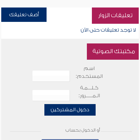
أضف تعليقك
تعليقات الزوار
لا توجد تعليقات حتى الآن
مكتبتك الصوتية
اسم
المستخدم:
كـلـــمـة
الـمـــــرور:
دخول المشتركين
أو الدخول بحساب