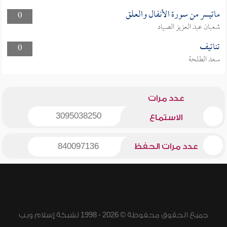
ماتيسر من سورة الأنفال والعلق
0
شعبان عبد العزيز الصياد
تناتيف
0
سعد الطلحة
عدد مرات
3095038250
الاستماع
عدد مرات الحفظ
840097136
جميع الحقوق محفوظة © 2026 - 1998 لشبكة إسلام ويب