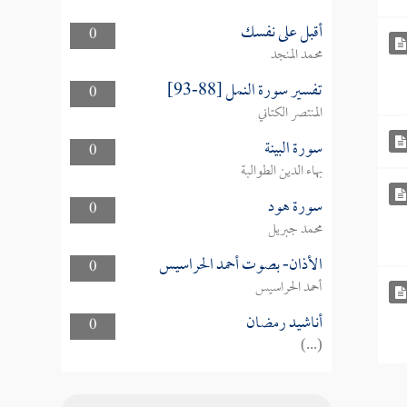
أقبل على نفسك
0
محمد المنجد
تفسير سورة النمل [88-93]
0
المنتصر الكتاني
سورة البينة
0
بهاء الدين الطوالبة
سورة هود
0
محمد جبريل
الأذان- بصوت أحمد الحراسيس
0
أحمد الحراسيس
أناشيد رمضان
0
(...)