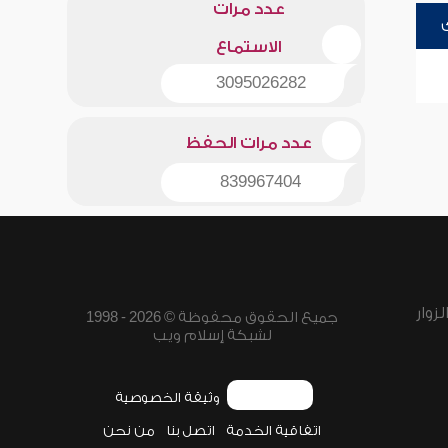
عدد مرات
الاستماع
3095026282
عدد مرات الحفظ
839967404
زوار
جميع الحقوق محفوظة © 2026 - 1998
لشبكة إسلام ويب
وثيقة الخصوصية
اتفاقية الخدمة
اتصل بنا
من نحن