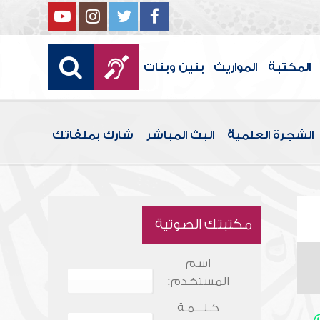
المكتبة
المواريث
بنين وبنات
الشجرة العلمية
البث المباشر
شارك بملفاتك
مكتبتك الصوتية
اسم
المستخدم:
كـلـــمـة