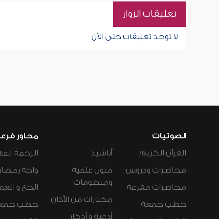
تعليقات الزوار
لا توجد تعليقات حتى الآن
الصوتيات
محاور فرع
القرآن الكريم
أناشيد
الرحمة المه
محاضرات ودروس
متون علمية
واحة رمضان
ومنظومات
محاضرات مفرغة
الحج و العم
مختارات من الأذان
خطب جمعة
خطب جمع
أدعية و أذكار