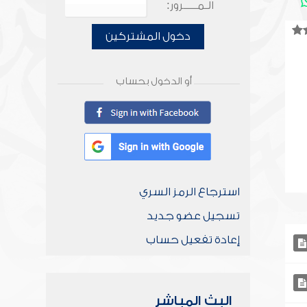
الـمـــــرور:
دخول المشتركين
أو الدخول بحساب
استرجاع الرمز السري
تسجيل عضو جديد
إعادة تفعيل حساب
البث المباشر