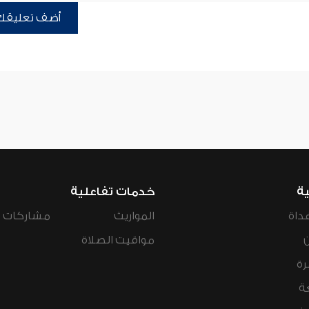
أضف تعليقك
ية
خدمات تفاعلية
داة
المواريث
مشاركات ال
مواقيت الصلاة
رة
ة