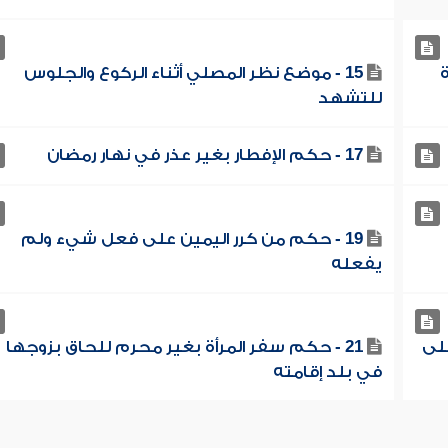
ة
15 - موضع نظر المصلي أثناء الركوع والجلوس
للتشهد
17 - حكم الإفطار بغير عذر في نهار رمضان
19 - حكم من كرر اليمين على فعل شيء ولم
يفعله
على
21 - حكم سفر المرأة بغير محرم للحاق بزوجها
في بلد إقامته