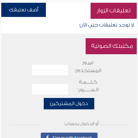
أضف تعليقك
تعليقات الزوار
لا توجد تعليقات حتى الآن
مكتبتك الصوتية
اسم
المستخدم:
كـلـــمـة
الـمـــــرور:
دخول المشتركين
أو الدخول بحساب