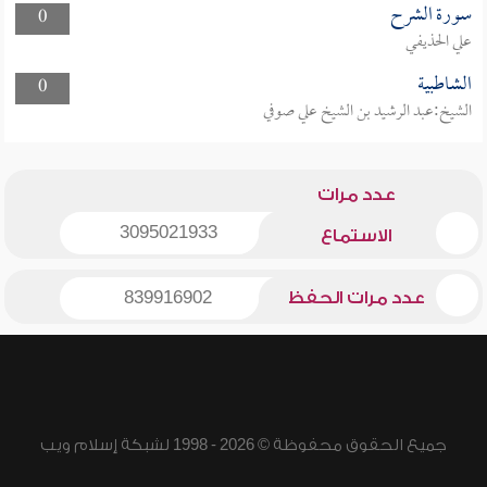
سورة الشرح
0
علي الحذيفي
الشاطبية
0
الشيخ:عبد الرشيد بن الشيخ علي صوفي
عدد مرات
3095021933
الاستماع
عدد مرات الحفظ
839916902
جميع الحقوق محفوظة © 2026 - 1998 لشبكة إسلام ويب