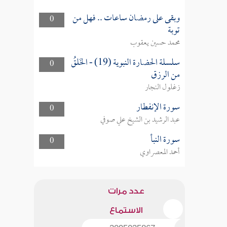
وبقى على رمضان ساعات .. فهل من
0
توبة
محمد حسين يعقوب
سلسلة الحضارة النبوية (19) - الخَلقُ
0
من الرزق
زغلول النجار
سورة الإنفطار
0
عبد الرشيد بن الشيخ علي صوفي
سورة النبأ
0
أحمد المعصراوي
عدد مرات
الاستماع