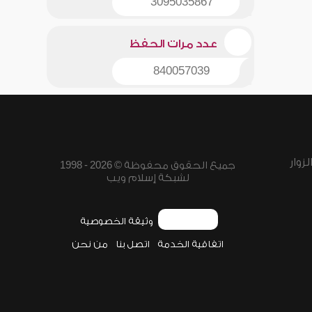
3095035867
عدد مرات الحفظ
840057039
زوار
جميع الحقوق محفوظة © 2026 - 1998
لشبكة إسلام ويب
وثيقة الخصوصية
اتفاقية الخدمة
اتصل بنا
من نحن