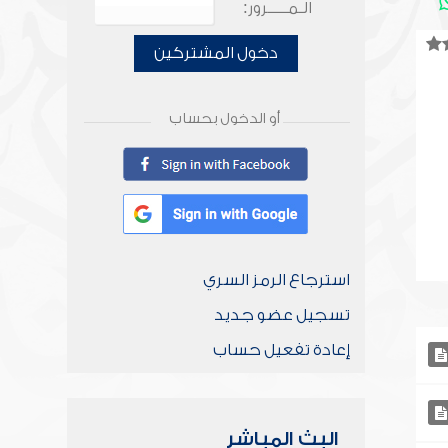
الـمـــــرور:
دخول المشتركين
أو الدخول بحساب
استرجاع الرمز السري
تسجيل عضو جديد
إعادة تفعيل حساب
البث المباشر