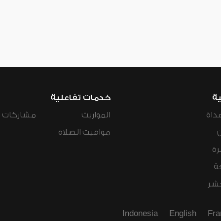
ية
خدمات تفاعلية
داة
المواريث
مشاركات ال
مواقيت الصلاة
رة
ة
عشر
Indonesia
English
Fra