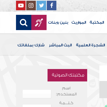
المكتبة
المواريث
بنين وبنات
الشجرة العلمية
البث المباشر
شارك بملفاتك
مكتبتك الصوتية
اسم
المستخدم:
كـلـــمـة