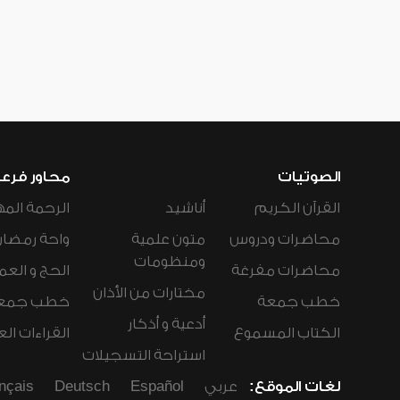
الصوتيات
محاور فرع
القرآن الكريم
أناشيد
الرحمة المه
محاضرات ودروس
متون علمية
واحة رمضان
ومنظومات
محاضرات مفرغة
الحج و العم
مختارات من الأذان
خطب جمعة
خطب جمع
أدعية و أذكار
الكتاب المسموع
القراءات ال
استراحة التسجيلات
لغات الموقع:
عربي
Español
Deutsch
nçais