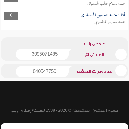
عبد السلام غالب السفياني
أذان محمد صديق المنشاوي
0
محمد صديق المنشاوي
عدد مرات
3095071485
الاستماع
عدد مرات الحفظ
840547750
جميع الحقوق محفوظة © 2026 - 1998 لشبكة إسلام ويب