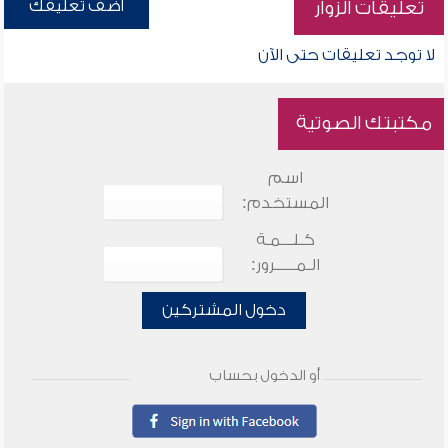
أضف تعليقك
تعليقات الزوار
لا توجد تعليقات حتى الآن
مكتبتك الصوتية
اسم
المستخدم:
كـلـــمـة
الـمـــــرور:
دخول المشتركين
أو الدخول بحساب