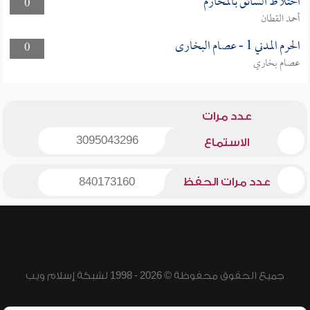
اختلاط السائق بالمحارم
0
أحمد القطان
الحرم المدني 1 - عصام البخارى
0
عصام بخاري
عدد مرات
3095043296
الاستماع
عدد مرات الحفظ
840173160
جميع الحقوق محفوظة © 2026 - 1998 لشبكة إسلام ويب