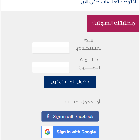
لا توجد تعليقات حتى الآن
مكتبتك الصوتية
اسم
المستخدم:
كـلـــمـة
الـمـــــرور:
دخول المشتركين
أو الدخول بحساب