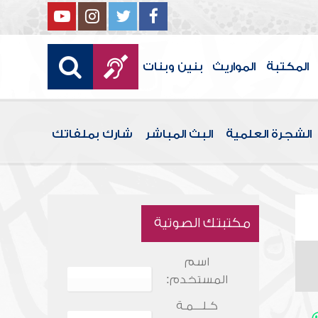
المكتبة
المواريث
بنين وبنات
الشجرة العلمية
البث المباشر
شارك بملفاتك
مكتبتك الصوتية
اسم
المستخدم:
كـلـــمـة