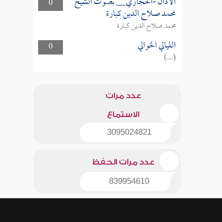
الأذان -الحجازي__ بصوت الشيخ
0
محمد صلاح الدين كبارة
محمد صلاح الدين كبارة
الليالي الخوالي
0
(...)
عدد مرات
الاستماع
3095024821
عدد مرات الحفظ
839954610