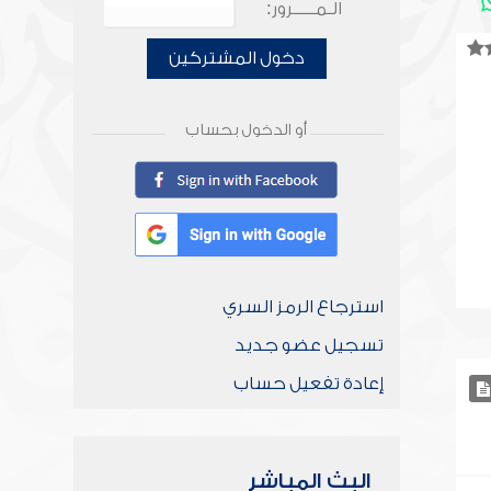
الـمـــــرور:
دخول المشتركين
أو الدخول بحساب
استرجاع الرمز السري
تسجيل عضو جديد
إعادة تفعيل حساب
البث المباشر