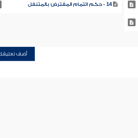
14 - حكم ائتمام المفترض بالمتنفل
أضف تعليقك