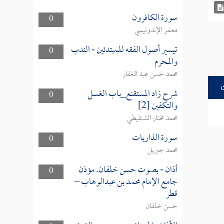
سورة الكافرون
0
معمر الإندونيسي
تيسير أصول الفقه للمبتدئين - الندب
0
والمحرم
محمد حسن عبد الغفار
شرح زاد المستقنع_باب الغسل
0
والتكفين [2]
محمد مختار الشنقيطي
سورة الذاريات
0
محمد جبريل
أذان - بصوت حسن خلفان. مؤذن
0
جامع الإمام محمد بن عبدالوهاب –
قطر
حسن خلفان