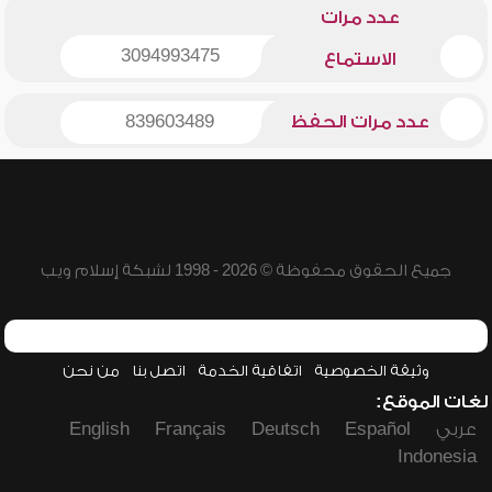
عدد مرات
3094993475
الاستماع
عدد مرات الحفظ
839603489
جميع الحقوق محفوظة © 2026 - 1998 لشبكة إسلام ويب
وثيقة الخصوصية
اتفاقية الخدمة
اتصل بنا
من نحن
لغات الموقع:
عربي
Español
Deutsch
Français
English
Indonesia