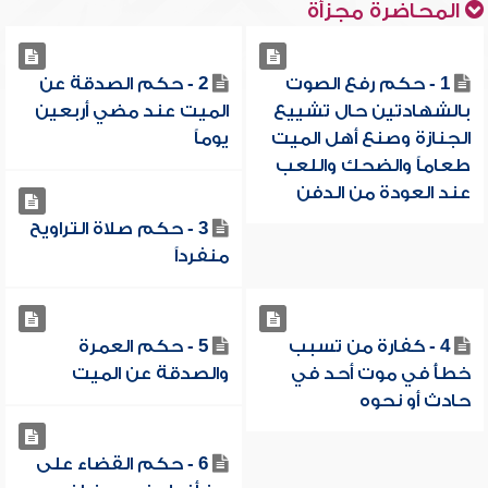
المحاضرة مجزأة
1 - حكم رفع الصوت
2 - حكم الصدقة عن
بالشهادتين حال تشييع
الميت عند مضي أربعين
الجنازة وصنع أهل الميت
يوماً
طعاماً والضحك واللعب
عند العودة من الدفن
3 - حكم صلاة التراويح
منفرداً
4 - كفارة من تسبب
5 - حكم العمرة
خطأً في موت أحد في
والصدقة عن الميت
حادث أو نحوه
6 - حكم القضاء على