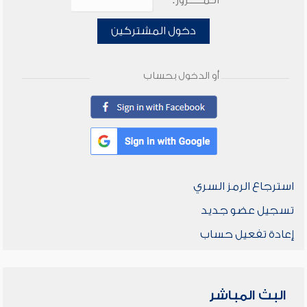
الـمـــــرور:
دخول المشتركين
أو الدخول بحساب
استرجاع الرمز السري
تسجيل عضو جديد
إعادة تفعيل حساب
البث المباشر