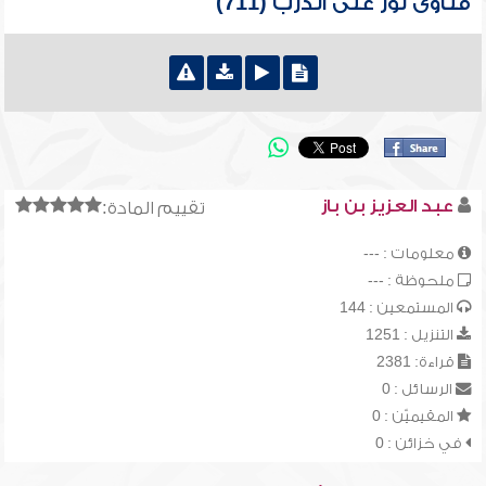
فتاوى نور على الدرب (711)
عبد العزيز بن باز
تقييم المادة:
معلومات : ---
ملحوظة : ---
المستمعين : 144
التنزيل : 1251
قراءة: 2381
الرسائل : 0
المقيميّن : 0
في خزائن : 0